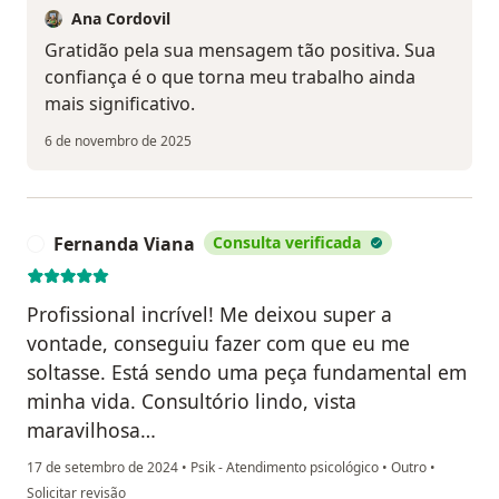
Ana Cordovil
Gratidão pela sua mensagem tão positiva. Sua
confiança é o que torna meu trabalho ainda
mais significativo.
6 de novembro de 2025
Fernanda Viana
Consulta verificada
F
Profissional incrível! Me deixou super a
vontade, conseguiu fazer com que eu me
soltasse. Está sendo uma peça fundamental em
minha vida. Consultório lindo, vista
maravilhosa…
17 de setembro de 2024
•
Psik - Atendimento psicológico
•
Outro
•
na opinião do utilizador Fernanda Viana
Solicitar revisão