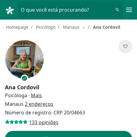
Men
O que você está procurando?
Homepage
Psicólogo
Manaus
Ana Cordovil
Mudar de cidade
Ana Cordovil
sobre as especializações
Psicóloga
·
Mais
Manaus
2 endereços
Número de registro: CRP 20/04663
133 opiniões