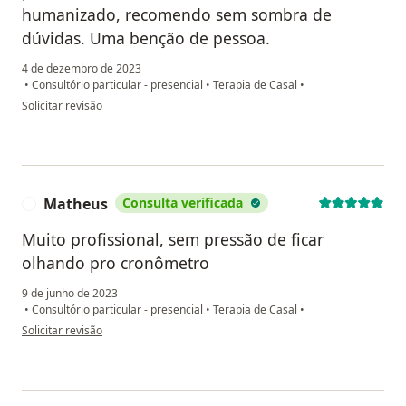
humanizado, recomendo sem sombra de
dúvidas. Uma benção de pessoa.
4 de dezembro de 2023
•
Consultório particular - presencial
•
Terapia de Casal
•
na opinião do utilizador Fernanda Almeida
Solicitar revisão
Matheus
Consulta verificada
M
Muito profissional, sem pressão de ficar
olhando pro cronômetro
9 de junho de 2023
•
Consultório particular - presencial
•
Terapia de Casal
•
na opinião do utilizador Matheus
Solicitar revisão