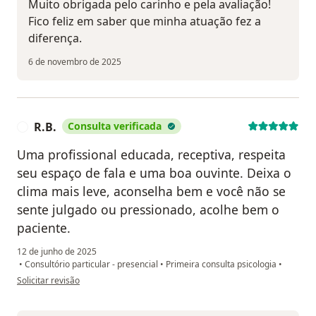
Muito obrigada pelo carinho e pela avaliação!
Fico feliz em saber que minha atuação fez a
diferença.
6 de novembro de 2025
R.B.
Consulta verificada
R
Uma profissional educada, receptiva, respeita
seu espaço de fala e uma boa ouvinte. Deixa o
clima mais leve, aconselha bem e você não se
sente julgado ou pressionado, acolhe bem o
paciente.
12 de junho de 2025
•
Consultório particular - presencial
•
Primeira consulta psicologia
•
na opinião do utilizador R.B.
Solicitar revisão