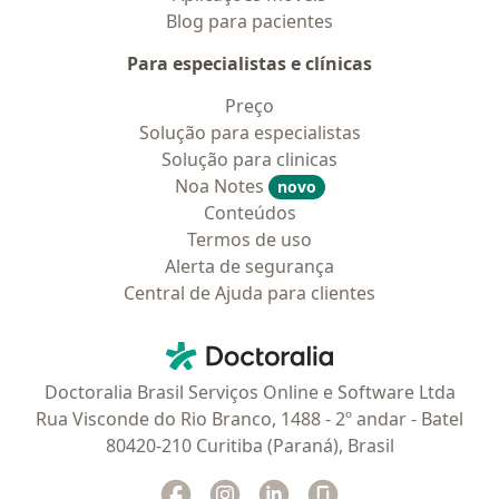
Blog para pacientes
Para especialistas e clínicas
Preço
Solução para especialistas
Solução para clinicas
Noa Notes
novo
Conteúdos
Termos de uso
Alerta de segurança
Central de Ajuda para clientes
Contato
Doctoralia - Homepage
Doctoralia Brasil Serviços Online e Software Ltda
Rua Visconde do Rio Branco, 1488 - 2º andar - Batel
80420-210 Curitiba (Paraná), Brasil
Facebook
abre num novo separador
Instagram
abre num novo separador
Linkedin
abre num novo separad
Glassdoor
abre num novo se