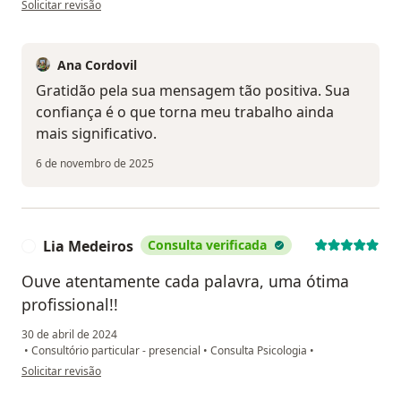
Solicitar revisão
Ana Cordovil
Gratidão pela sua mensagem tão positiva. Sua
confiança é o que torna meu trabalho ainda
mais significativo.
6 de novembro de 2025
Lia Medeiros
Consulta verificada
L
Ouve atentamente cada palavra, uma ótima
profissional!!
30 de abril de 2024
•
Consultório particular - presencial
•
Consulta Psicologia
•
na opinião do utilizador Lia Medeiros
Solicitar revisão