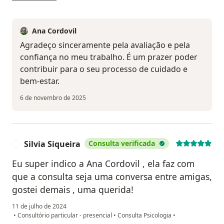
Ana Cordovil
Agradeço sinceramente pela avaliação e pela
confiança no meu trabalho. É um prazer poder
contribuir para o seu processo de cuidado e
bem-estar.
6 de novembro de 2025
Silvia Siqueira
Consulta verificada
S
Eu super indico a Ana Cordovil , ela faz com
que a consulta seja uma conversa entre amigas,
gostei demais , uma querida!
11 de julho de 2024
•
Consultório particular - presencial
•
Consulta Psicologia
•
na opinião do utilizador Silvia Siqueira