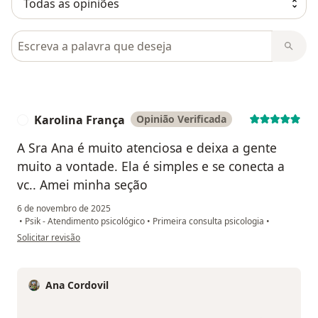
Pesquisar em opiniões
Karolina França
Opinião Verificada
K
A Sra Ana é muito atenciosa e deixa a gente
muito a vontade. Ela é simples e se conecta a
vc.. Amei minha seção
6 de novembro de 2025
•
Psik - Atendimento psicológico
•
Primeira consulta psicologia
•
na opinião do utilizador Karolina França
Solicitar revisão
Ana Cordovil