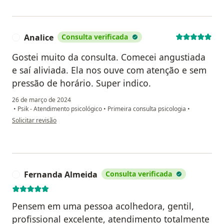
Analice
Consulta verificada
A
Gostei muito da consulta. Comecei angustiada
e saí aliviada. Ela nos ouve com atenção e sem
pressão de horário. Super indico.
26 de março de 2024
•
Psik - Atendimento psicológico
•
Primeira consulta psicologia
•
na opinião do utilizador Analice
Solicitar revisão
Fernanda Almeida
Consulta verificada
F
Pensem em uma pessoa acolhedora, gentil,
profissional excelente, atendimento totalmente