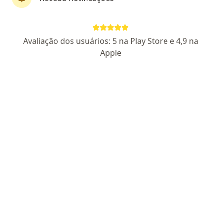
Paulo Amorim dos Reis
Avaliação dos usuários: 5 na Play Store e 4,9 na
·
Mais
Psicólogo
Apple
7 opiniões
CRP DF 19777
Endereço
Teleconsulta
Setor Central C 1, 47-49, Brasília
•
Mapa
Instituto Mastria
Primeira consulta psicologia
R$ 180
Esse especialista não oferece agendamento online para esse endereço.
Solicite um atendimento