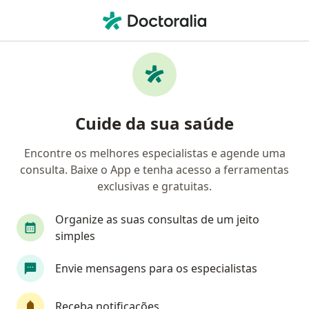
Men
Abandono Afetivo • Gama, Distrito Federal DF
Filtros
• 1
Convênio
Mapa
Profissionais com experiência Abandono
Cuide da sua saúde
afetivo, Gama
Encontre os melhores especialistas e agende uma
consulta. Baixe o App e tenha acesso a ferramentas
Qual especialização você está procurando?
exclusivas e gratuitas.
Psicólogo
Oncologista
Cirurgião geral
Organize as suas consultas de um jeito
simples
Envie mensagens para os especialistas
Receba notificações