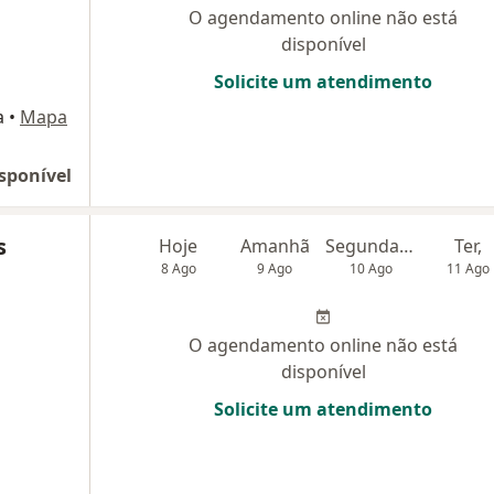
O agendamento online não está
disponível
Solicite um atendimento
a
•
Mapa
sponível
s
Hoje
Amanhã
Segunda-feira
Ter,
8 Ago
9 Ago
10 Ago
11 Ago
O agendamento online não está
disponível
Solicite um atendimento