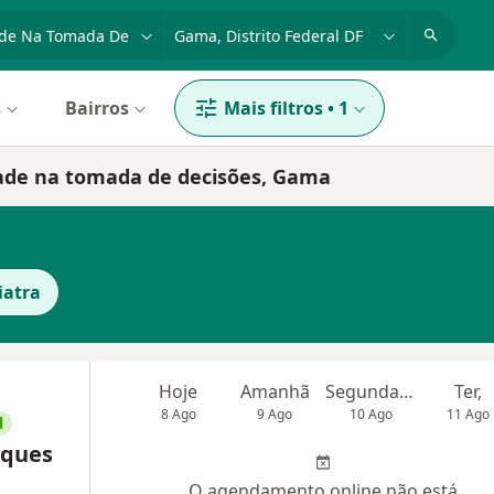
dade, doença ou nome
cidade ou região
s
Bairros
Mais filtros
•
1
ldade na tomada de decisões, Gama
iatra
Hoje
Amanhã
Segunda-feira
Ter,
8 Ago
9 Ago
10 Ago
11 Ago
l
rques
O agendamento online não está