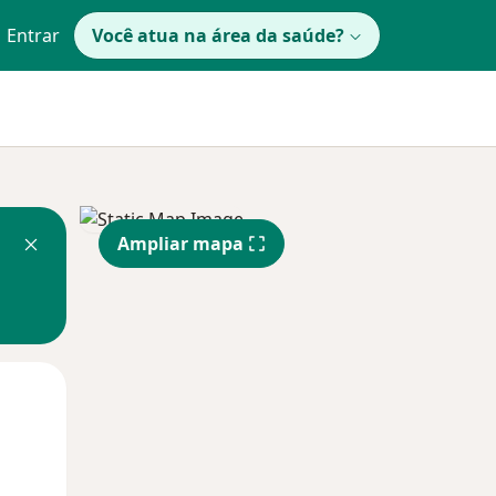
Entrar
Você atua na área da saúde?
Ampliar mapa
Qua
Qui,
Sex,
12 Ago
13 Ago
14 Ago