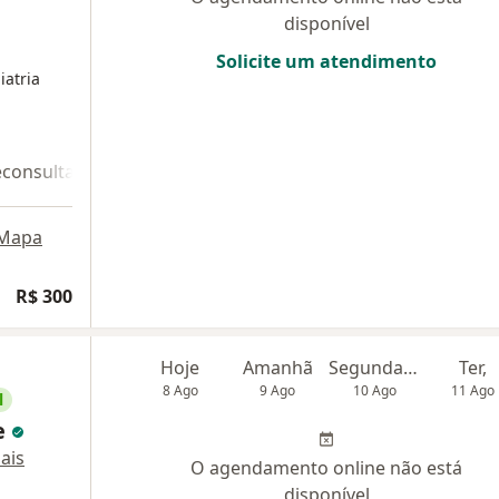
disponível
Solicite um atendimento
iatria
econsulta 2
Teleconsulta 3
Mapa
R$ 300
Hoje
Amanhã
Segunda-feira
Ter,
8 Ago
9 Ago
10 Ago
11 Ago
l
e
ais
O agendamento online não está
disponível