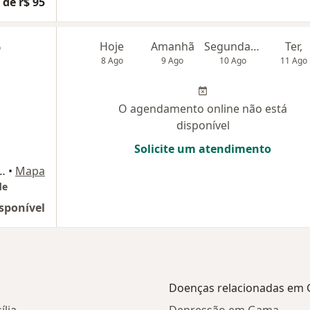
 de r$ 95
o
Hoje
Amanhã
Segunda-feira
Ter,
8 Ago
9 Ago
10 Ago
11 Ago
O agendamento online não está
disponível
Solicite um atendimento
lo - Qd. 43 Lote 78, St. Leste, Gama
•
Mapa
de
sponível
Doenças relacionadas em
ília
Depressão em Gama