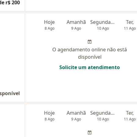
de r$ 200
Hoje
Amanhã
Segunda-feira
Ter,
8 Ago
9 Ago
10 Ago
11 Ago
O agendamento online não está
disponível
Solicite um atendimento
sponível
Hoje
Amanhã
Segunda-feira
Ter,
8 Ago
9 Ago
10 Ago
11 Ago