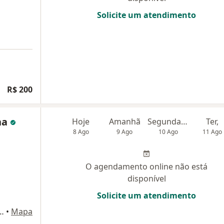
Solicite um atendimento
R$ 200
na
Hoje
Amanhã
Segunda-feira
Ter,
8 Ago
9 Ago
10 Ago
11 Ago
O agendamento online não está
disponível
Solicite um atendimento
, St. Central - Gama, Brasília - DF,, Gama
•
Mapa