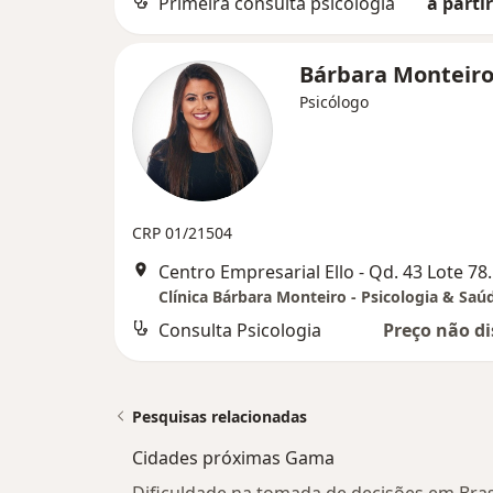
Primeira consulta psicologia
a partir
Bárbara Monteir
Psicólogo
CRP 01/21504
Centro Empresarial El
Clínica Bárbara Monteiro - Psicologia & Saú
Consulta Psicologia
Preço não di
Pesquisas relacionadas
Cidades próximas Gama
Dificuldade na tomada de decisões em Bras