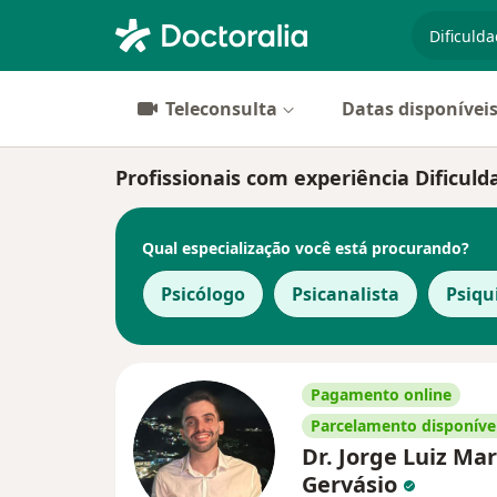
especiali
Teleconsulta
Datas disponívei
Profissionais com experiência Dificu
Qual especialização você está procurando?
Psicólogo
Psicanalista
Psiqu
Pagamento online
Parcelamento disponíve
Dr. Jorge Luiz Ma
Gervásio