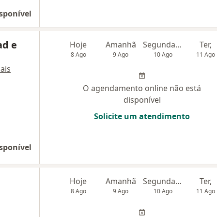
sponível
ad e
Hoje
Amanhã
Segunda-feira
Ter,
8 Ago
9 Ago
10 Ago
11 Ago
ais
O agendamento online não está
disponível
Solicite um atendimento
sponível
Hoje
Amanhã
Segunda-feira
Ter,
8 Ago
9 Ago
10 Ago
11 Ago