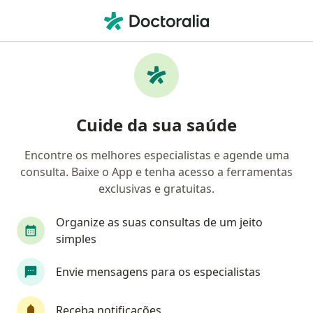
Men
Estresse • Gama, Distrito Federal DF
Filtros
• 1
Convênio
Mapa
Profissionais com experiência Estresse,
Cuide da sua saúde
Gama
Encontre os melhores especialistas e agende uma
consulta. Baixe o App e tenha acesso a ferramentas
Qual especialização você está procurando?
exclusivas e gratuitas.
Psicólogo
Psicanalista
Fonoaudiólogo
Organize as suas consultas de um jeito
simples
Envie mensagens para os especialistas
Receba notificações