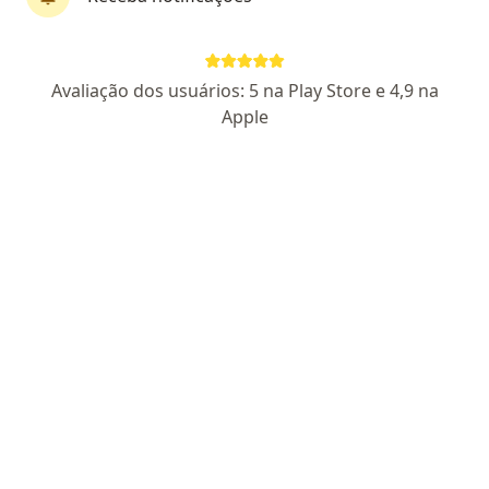
Dr. Silvio Carlos Possato Leao
Avaliação dos usuários: 5 na Play Store e 4,9 na
·
Mais
Cirurgião do aparelho digestivo
Apple
1134 opiniões
CRM SP 63333
-Cirurgia Geral RQE 45819
- Cirurgião do
aparelho digestivo AMB 9963- RQE 114764
Pacientes fiéis
Endereço 1
Endereço 2
Endereço 3
Rua Eduardo Tomanik 900 Sala 81, Jundiaí
•
Mapa
Clínica Leão
Consulta Cirurgião do aparelho digestivo
R$ 800
Esse especialista não oferece agendamento online para esse endereço.
Solicite um atendimento