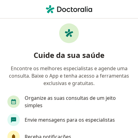
Men
Apendicite • Jundiaí, São Paulo SP
Filtros
• 1
Convênio
Mapa
Profissionais com experiência Apendicite,
Cuide da sua saúde
Jundiaí
Encontre os melhores especialistas e agende uma
consulta. Baixe o App e tenha acesso a ferramentas
Qual especialização você está procurando?
exclusivas e gratuitas.
Cirurgião geral
Cirurgião do aparelho digestiv
Organize as suas consultas de um jeito
simples
Envie mensagens para os especialistas
Receba notificações