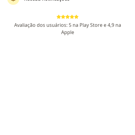
Jeanderson Martes
Avaliação dos usuários: 5 na Play Store e 4,9 na
·
Mais
Psicólogo
Apple
58 opiniões
CRP 04/45772
Endereço
Teleconsulta
Rua Jequitibá 617, Ipatinga
•
Mapa
Psicólogo Jeanderson Martes
Consulta Psicologia
R$ 300
Esse especialista não oferece agendamento online para esse endereço.
Solicite um atendimento