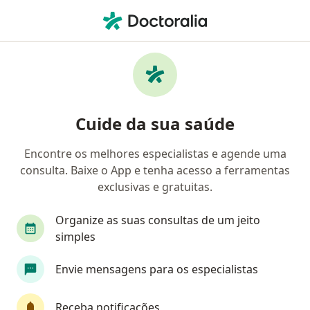
Men
Dificuldade Com Organização E Planejamento • Ipatinga, Minas Gerais MG
Filtros
• 1
Convênio
Mapa
Profissionais com experiência Dificuldade
Cuide da sua saúde
com organização e planejamento, Ipatinga
Encontre os melhores especialistas e agende uma
consulta. Baixe o App e tenha acesso a ferramentas
Qual especialização você está procurando?
exclusivas e gratuitas.
Psicólogo
Psiquiatra
Médico clínico geral
Organize as suas consultas de um jeito
simples
Envie mensagens para os especialistas
Receba notificações