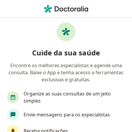
Men
Dislipidemias • Vitória, Espírito Santo ES
Filtros
• 1
Convênio
Mapa
Profissionais com experiência Dislipidemias,
Cuide da sua saúde
Vitória
Encontre os melhores especialistas e agende uma
consulta. Baixe o App e tenha acesso a ferramentas
Qual especialização você está procurando?
exclusivas e gratuitas.
Cardiologista
Endocrinologista
Nutricion
Organize as suas consultas de um jeito
simples
Envie mensagens para os especialistas
Receba notificações