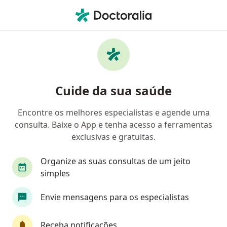
Men
Dor Abdominal • Maceió, Alagoas AL
Filtros
• 1
Convênio
Mapa
Profissionais com experiência Dor
Cuide da sua saúde
Abdominal, Maceió
Encontre os melhores especialistas e agende uma
consulta. Baixe o App e tenha acesso a ferramentas
Qual especialização você está procurando?
exclusivas e gratuitas.
Gastroenterologista
Endoscopista
Pediat
Organize as suas consultas de um jeito
simples
Envie mensagens para os especialistas
Receba notificações