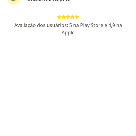
Dr. Daniel Ramos Peixoto .
Avaliação dos usuários: 5 na Play Store e 4,9 na
·
Mais
Gastroenterologista, Endoscopista
Apple
70 opiniões
CRM AL 5087
RQE não encontrado para Gastroenterologia
RQE não encontrado para Endoscopia
Pacientes fiéis
Endereço 1
Endereço 2
Endereço 3
Rua Apolônia Rocha dos Santos 192, Maceió
•
Mapa
CP Saúde Jacintinho
Consulta Gastroenterologia
a partir de r$ 170
Esse especialista não oferece agendamento online para esse endereço.
Solicite um atendimento