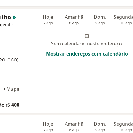
Filho
Hoje
Amanhã
Dom,
7 Ago
8 Ago
9 Ago
10 Ago
·
 geral
Sem calendário neste endereço.
Mostrar endereços com calendário
UTRÓLOGO)
ider, 1236, Taubaté
•
Mapa
de r$ 400
Hoje
Amanhã
Dom,
7 Ago
8 Ago
9 Ago
10 Ago