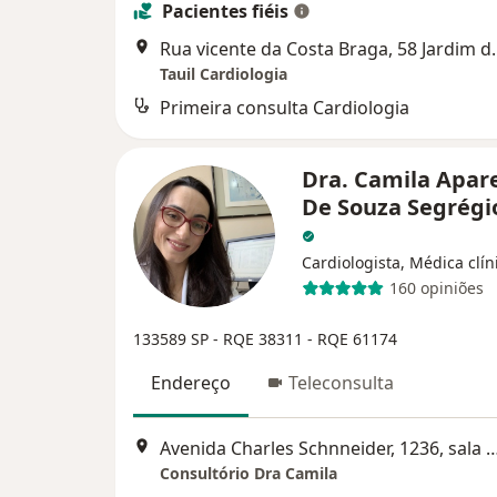
Pacientes fiéis
Rua vicente da Costa 
Tauil Cardiologia
Primeira consulta Cardiologia
Dra. Camila Apar
De Souza Segrégi
Cardiologista, Médica clín
160 opiniões
133589 SP
- RQE 38311 -
RQE 61174
Endereço
Teleconsulta
Avenida Charles Schnneider, 1236, sala 407, Parque Senhor 
Consultório Dra Camila