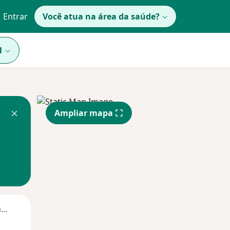
Entrar
Você atua na área da saúde?
1
Ampliar mapa
Segunda-feira
Ter,
Qua
Qui,
11 Ago
12 Ago
13 Ago