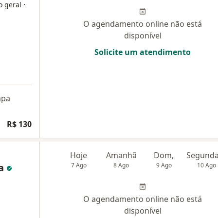
·
o geral
O agendamento online não está
disponível
Solicite um atendimento
pa
R$ 130
Hoje
Amanhã
Dom,
za
7 Ago
8 Ago
9 Ago
10 Ago
O agendamento online não está
disponível