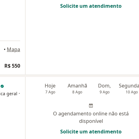
Solicite um atendimento
ubaté
•
Mapa
R$ 550
l
Hoje
Amanhã
Dom,
7 Ago
8 Ago
9 Ago
10 Ago
·
ica geral
O agendamento online não está
disponível
Solicite um atendimento