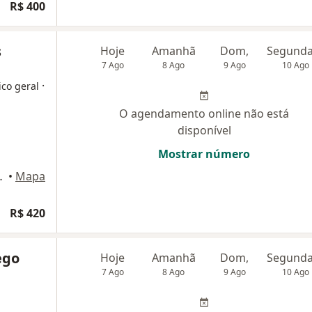
R$ 400
s
Hoje
Amanhã
Dom,
7 Ago
8 Ago
9 Ago
10 Ago
·
ico geral
O agendamento online não está
disponível
Mostrar número
eira 71, Taubaté
•
Mapa
R$ 420
ego
Hoje
Amanhã
Dom,
7 Ago
8 Ago
9 Ago
10 Ago