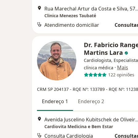
Rua Marechal Artur da Costa e Sil
Clinica Menezes Taubaté
Atendimento domiciliar
Consultar
Dr. Fabricio Rang
Martins Lara
Cardiologista, Especialist
·
Mais
clínica médica
122 opiniões
CRM SP 204137
- RQE Nº: 133789
- RQE Nº: 1123
Endereço 1
Endereço 2
Avenida Juscelino Kubitschek de Oliv
Cardiovita Medicina e Bem Estar
Consulta Cardiologia
Consultar