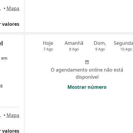
va, 577, Taubaté
•
Mapa
 valores
el
Hoje
Amanhã
Dom,
7 Ago
8 Ago
9 Ago
10 Ago
a em
O agendamento online não está
disponível
88
Mostrar número
eira 71, Taubaté
•
Mapa
 valores