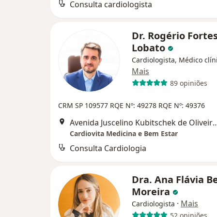
Consulta cardiologista
Dr. Rogério Forte
Lobato
Cardiologista, Médico clín
Mais
89 opiniões
CRM SP 109577 RQE Nº: 49278 RQE Nº: 49376
Avenida Juscelino Kubitschek de Oliv
Cardiovita Medicina e Bem Estar
Consulta Cardiologia
Dra. Ana Flávia B
Moreira
·
Mais
Cardiologista
52 opiniões