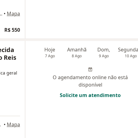
Braga, 58 Jardim das nações, Taubaté
•
Mapa
R$ 550
ecida
Hoje
Amanhã
Dom,
o Reis
7 Ago
8 Ago
9 Ago
10 Ago
ica geral
O agendamento online não está
disponível
Solicite um atendimento
do Bonfim, Taubaté
•
Mapa