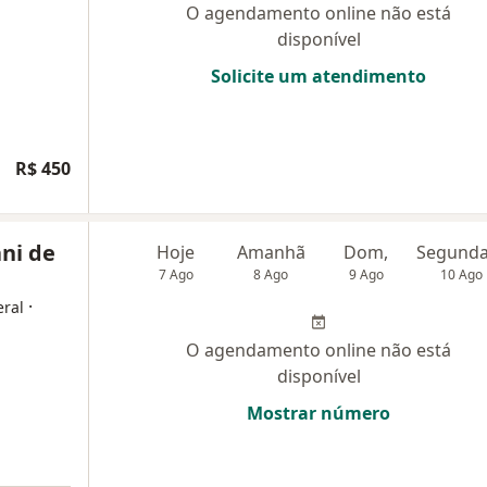
O agendamento online não está
disponível
Solicite um atendimento
R$ 450
ni de
Hoje
Amanhã
Dom,
7 Ago
8 Ago
9 Ago
10 Ago
·
eral
O agendamento online não está
disponível
Mostrar número