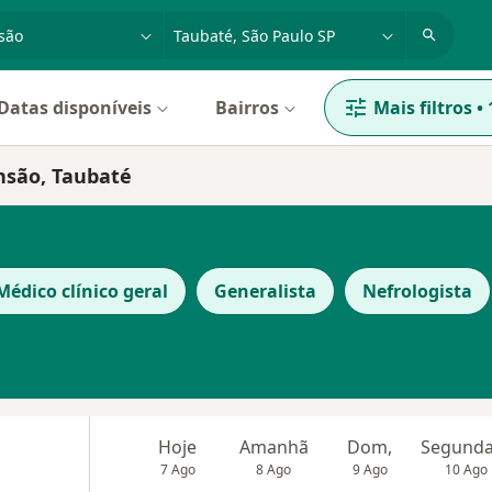
dade, doença ou nome
cidade ou região
Datas disponíveis
Bairros
Mais filtros
•
nsão, Taubaté
Médico clínico geral
Generalista
Nefrologista
Hoje
Amanhã
Dom,
7 Ago
8 Ago
9 Ago
10 Ago