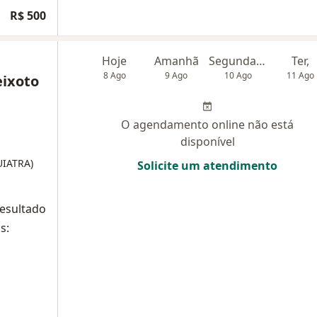
R$ 500
Hoje
Amanhã
Segunda-feira
Ter,
8 Ago
9 Ago
10 Ago
11 Ago
eixoto
O agendamento online não está
disponível
UIATRA)
Solicite um atendimento
resultado
s: