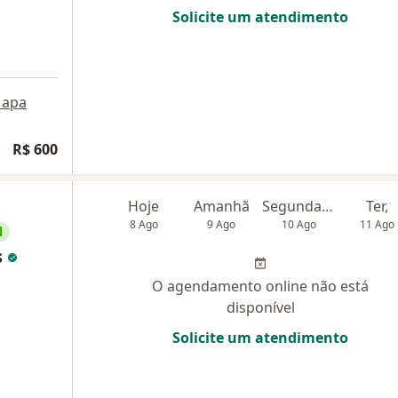
Solicite um atendimento
apa
R$ 600
Hoje
Amanhã
Segunda-feira
Ter,
8 Ago
9 Ago
10 Ago
11 Ago
l
s
O agendamento online não está
disponível
Solicite um atendimento