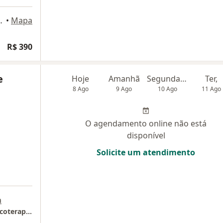
801, Florianópolis
•
Mapa
R$ 390
e
Hoje
Amanhã
Segunda-feira
Ter,
8 Ago
9 Ago
10 Ago
11 Ago
O agendamento online não está
disponível
Solicite um atendimento
a
Especializada em Consulta Psiquiátrica e Psicoterapia on-line!! Mental Care Especializada em Consulta Psiquiátrica e Psicoterapia on-line