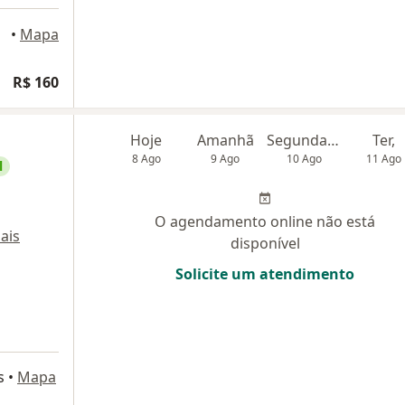
olis
•
Mapa
R$ 160
Hoje
Amanhã
Segunda-feira
Ter,
8 Ago
9 Ago
10 Ago
11 Ago
l
O agendamento online não está
ais
disponível
Solicite um atendimento
s
•
Mapa