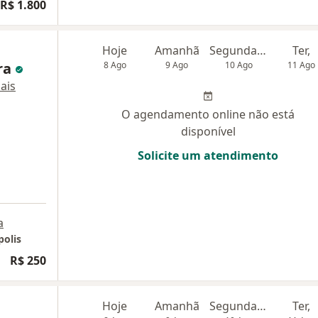
R$ 1.800
Hoje
Amanhã
Segunda-feira
Ter,
ra
8 Ago
9 Ago
10 Ago
11 Ago
ais
O agendamento online não está
disponível
Solicite um atendimento
a
olis
R$ 250
Hoje
Amanhã
Segunda-feira
Ter,