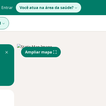
Entrar
Você atua na área da saúde?
1
Ampliar mapa
Qua
Qui,
Sex,
12 Ago
13 Ago
14 Ago