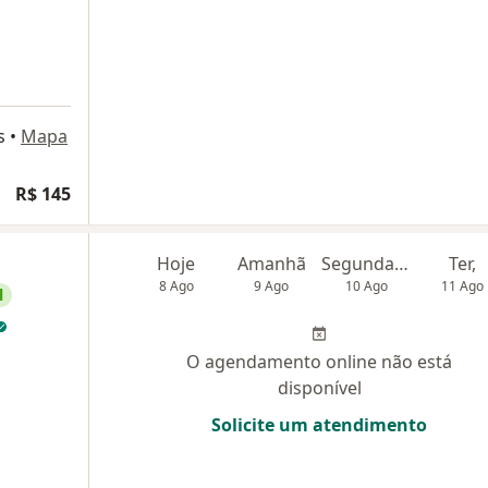
s
•
Mapa
R$ 145
Hoje
Amanhã
Segunda-feira
Ter,
8 Ago
9 Ago
10 Ago
11 Ago
l
O agendamento online não está
disponível
Solicite um atendimento