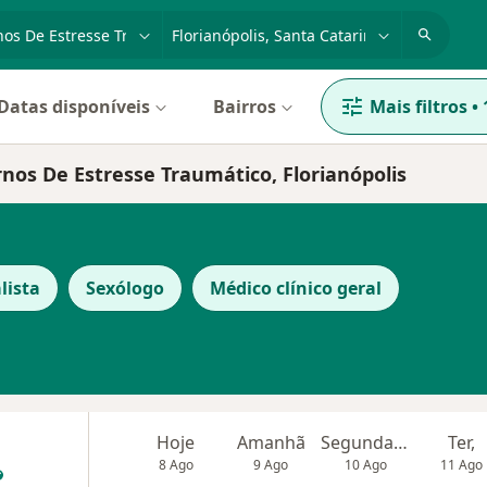
dade, doença ou nome
cidade ou região
Datas disponíveis
Bairros
Mais filtros
•
rnos De Estresse Traumático, Florianópolis
lista
Sexólogo
Médico clínico geral
Hoje
Amanhã
Segunda-feira
Ter,
8 Ago
9 Ago
10 Ago
11 Ago