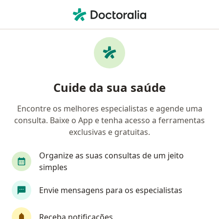
Men
Transtornos De Estresse • Gama, Distrito Federal DF
Filtros
• 1
Convênio
Mapa
Profissionais com experiência Transtornos
Cuide da sua saúde
De Estresse, Gama
Encontre os melhores especialistas e agende uma
consulta. Baixe o App e tenha acesso a ferramentas
Qual especialização você está procurando?
exclusivas e gratuitas.
Psicólogo
Psicanalista
Oncologista
C
Organize as suas consultas de um jeito
simples
Envie mensagens para os especialistas
Receba notificações