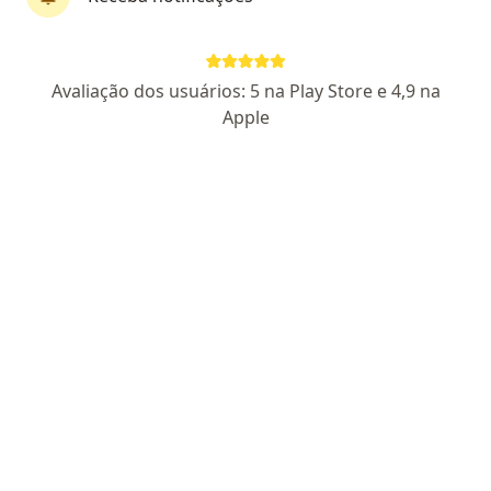
Marilice Rodrigues
Avaliação dos usuários: 5 na Play Store e 4,9 na
·
Mais
Psicanalista
Apple
9 opiniões
Certificado apresentado
Endereço
Teleconsulta
Qr 05 Conjunto F Lot 15, Gama
•
Mapa
Marilice Rodrigues - Consultório Online
Primeira consulta psicanálise
R$ 130
Esse especialista não oferece agendamento online para esse endereço.
Solicite um atendimento