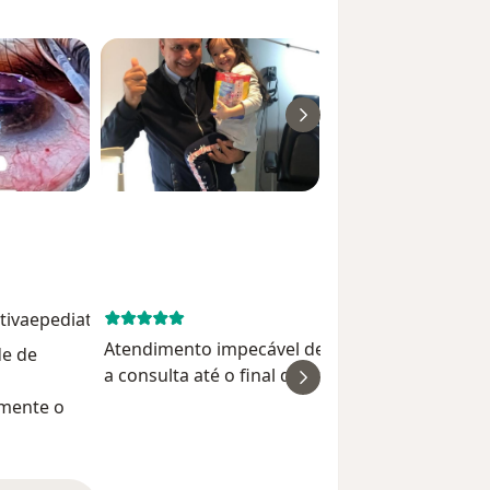
tivaepediatria
January 22, 
Atendimento impecável desde a hora de agen
de de
a consulta até o final do tratamento. Atenção de
todos, o médico super dedicado. Estamos mui
omente o
satisfeitos.
Marilise A M Rug