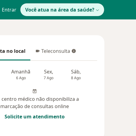
Entrar
Você atua na área da saúde?
ta no local
Teleconsulta
 no local
Teleconsulta
Amanhã
Sex,
Sáb,
Dom,
6 Ago
7 Ago
8 Ago
9 Ago
10 Ag
 centro médico não disponibiliza a
marcação de consultas online
Solicite um atendimento