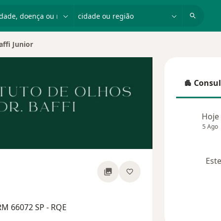
dade, doença ou nome
cidade ou região
affi Junior
Consul
Consulta
Hoje
5 Ago
Este
obre as especializações
RM 66072 SP - RQE