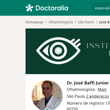
especiali
Homepage
Oftalmologista
São Paulo
José B
Dr.
José Baffi Junior
s
Oftalmologista
·
Mais
São Paulo
2 endereços
Número de registro: C
60250