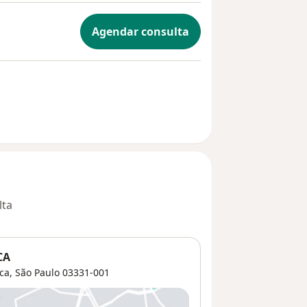
Agendar consulta
lta
CA
ca
,
São Paulo
03331-001