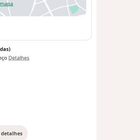
 mapa
re num novo separador
das)
eço
Detalhes
 detalhes
bre o endereço