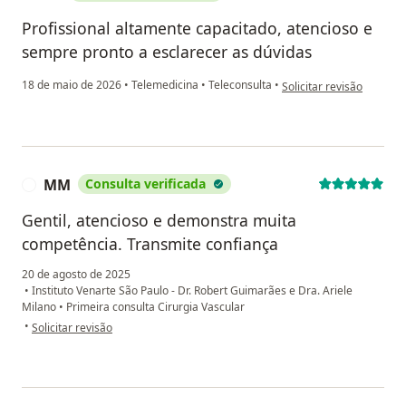
Profissional altamente capacitado, atencioso e
sempre pronto a esclarecer as dúvidas
na opinião do utilizador 
18 de maio de 2026
•
Telemedicina
•
Teleconsulta
•
Solicitar revisão
MM
Consulta verificada
M
Gentil, atencioso e demonstra muita
competência. Transmite confiança
20 de agosto de 2025
•
Instituto Venarte São Paulo - Dr. Robert Guimarães e Dra. Ariele
Milano
•
Primeira consulta Cirurgia Vascular
na opinião do utilizador MM
•
Solicitar revisão