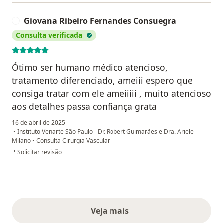
Giovana Ribeiro Fernandes Consuegra
G
Consulta verificada
Ótimo ser humano médico atencioso,
tratamento diferenciado, ameiii espero que
consiga tratar com ele ameiiiii , muito atencioso
aos detalhes passa confiança grata
16 de abril de 2025
•
Instituto Venarte São Paulo - Dr. Robert Guimarães e Dra. Ariele
Milano
•
Consulta Cirurgia Vascular
na opinião do utilizador Giovana Ribeiro Fernandes Consuegra
•
Solicitar revisão
Veja mais
opiniões acima