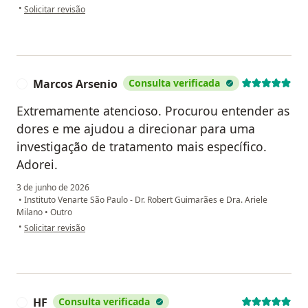
na opinião do utilizador SRKAR
•
Solicitar revisão
Marcos Arsenio
Consulta verificada
M
Extremamente atencioso. Procurou entender as
dores e me ajudou a direcionar para uma
investigação de tratamento mais específico.
Adorei.
3 de junho de 2026
•
Instituto Venarte São Paulo - Dr. Robert Guimarães e Dra. Ariele
Milano
•
Outro
na opinião do utilizador Marcos Arsenio
•
Solicitar revisão
HF
Consulta verificada
H