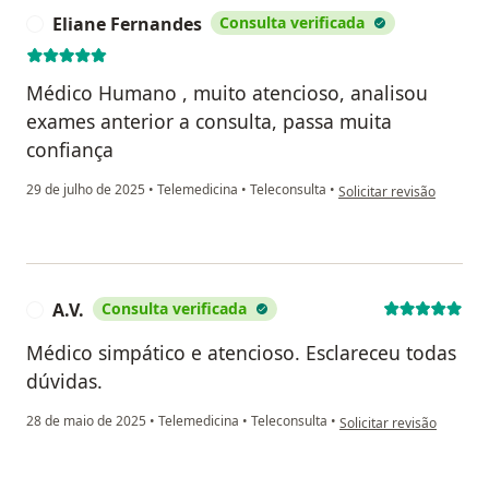
Eliane Fernandes
Consulta verificada
E
Médico Humano , muito atencioso, analisou
exames anterior a consulta, passa muita
confiança
na opinião do utilizador
29 de julho de 2025
•
Telemedicina
•
Teleconsulta
•
Solicitar revisão
A.V.
Consulta verificada
A
Médico simpático e atencioso. Esclareceu todas
dúvidas.
na opinião do utilizador A
28 de maio de 2025
•
Telemedicina
•
Teleconsulta
•
Solicitar revisão