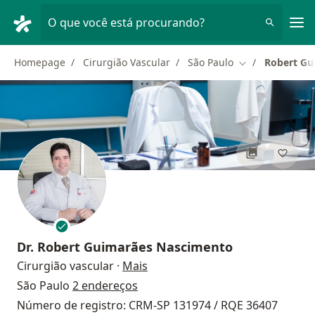
Men
O que você está procurando?
Homepage
Cirurgião Vascular
São Paulo
Robert Gu
Mudar de cidad
Dr.
Robert Guimarães Nascimento
sobre as especializações
Cirurgião vascular
·
Mais
São Paulo
2 endereços
Número de registro: CRM-SP 131974 / RQE 36407