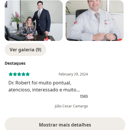
Ver galeria (9)
Destaques
February 29, 2024
Dr. Robert foi muito pontual,
atencioso, interessado e muito
mais
profissional. Apesar dos inúmeros
compromissos, em nenhum
Júlio Cesar Camargo
momento demonstrou pressa em
terminar a consulta. Explicou tudo
em detalhes e foi...
Mostrar mais detalhes
sobre a experiência