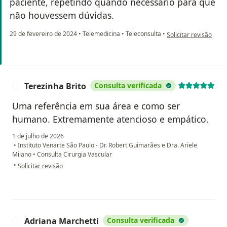
paciente, repetindo quando necessário para que
não houvessem dúvidas.
na opinião do utiliza
29 de fevereiro de 2024
•
Telemedicina
•
Teleconsulta
•
Solicitar revisão
Terezinha Brito
Consulta verificada
T
Uma referência em sua área e como ser
humano. Extremamente atencioso e empático.
1 de julho de 2026
•
Instituto Venarte São Paulo - Dr. Robert Guimarães e Dra. Ariele
Milano
•
Consulta Cirurgia Vascular
na opinião do utilizador Terezinha Brito
•
Solicitar revisão
Adriana Marchetti
Consulta verificada
A