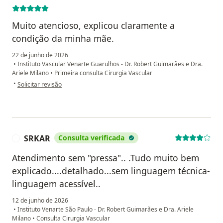
Muito atencioso, explicou claramente a
condição da minha mãe.
22 de junho de 2026
•
Instituto Vascular Venarte Guarulhos - Dr. Robert Guimarães e Dra.
Ariele Milano
•
Primeira consulta Cirurgia Vascular
na opinião do utilizador Adriana Marchetti
•
Solicitar revisão
SRKAR
Consulta verificada
S
Atendimento sem "pressa".. .Tudo muito bem
explicado....detalhado...sem linguagem técnica-
linguagem acessível..
12 de junho de 2026
•
Instituto Venarte São Paulo - Dr. Robert Guimarães e Dra. Ariele
Milano
•
Consulta Cirurgia Vascular