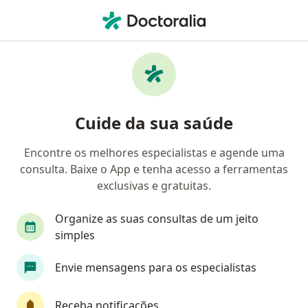
Men
Tratamento Do Transtorno De Estresse Pós-Traumático • Brasília, Distrito Federal DF
Filtros
• 1
Convênio
Mapa
Tratamento do transtorno de estresse pós-
Cuide da sua saúde
traumático em Brasília: clínicas e
especialistas
Encontre os melhores especialistas e agende uma
consulta. Baixe o App e tenha acesso a ferramentas
Qual especialização você está procurando?
exclusivas e gratuitas.
Psicólogo
Psiquiatra
Psicanalista
Ge
Organize as suas consultas de um jeito
simples
Envie mensagens para os especialistas
Receba notificações