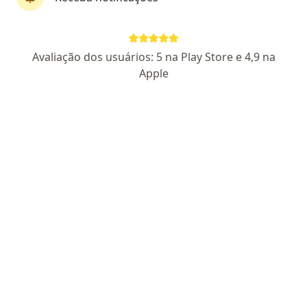
Avaliação dos usuários: 5 na Play Store e 4,9 na
Perfil novo
Apple
Dra. Naira Coutinho Oliveira Rocha
Médica clínica geral, Psiquiatra
CRM DF 25220
CRM SP 214997
- RQE não encontrado
(PSIQUIATRA)
Rua das Carnaúbas 301, Brasília
•
Mapa
Plaza Mall & Office
Tratamento do transtorno de estresse pós-traumático
Preço não disponível
Esse especialista não oferece agendamento online para esse endereço.
Solicite um atendimento