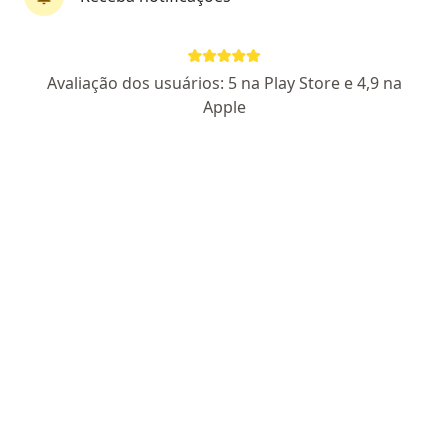
Dra. Maria Cristina Pereira da Silva
Avaliação dos usuários: 5 na Play Store e 4,9 na
Dermatologista
Apple
34 opiniões
CRM SP 76154
- RQE nao encontrado para
(DERMATOLOGISTA)
Endereço 1
Endereço 2
Rua Capitão Silvio Fleming 230, Itu
•
Mapa
Clinica da Cidade - Itu
Consulta Dermatologia
R$ 150
Esse especialista não oferece agendamento online para esse endereço.
Solicite um atendimento