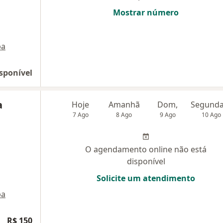
Mostrar número
pa
sponível
a
Hoje
Amanhã
Dom,
7 Ago
8 Ago
9 Ago
10 Ago
O agendamento online não está
disponível
Solicite um atendimento
pa
R$ 150