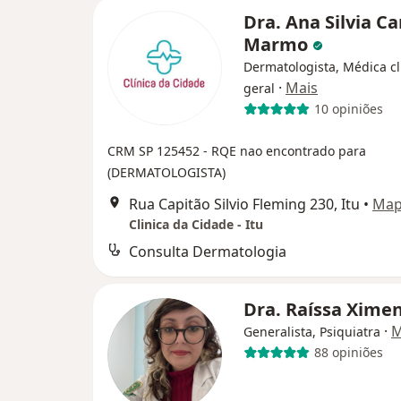
Dra. Ana Silvia 
Marmo
Dermatologista, Médica cl
·
Mais
geral
10 opiniões
CRM SP 125452
- RQE nao encontrado para
(DERMATOLOGISTA)
Rua Capitão Silvio Fleming 230, Itu
•
Ma
Clinica da Cidade - Itu
Consulta Dermatologia
Dra. Raíssa Xime
·
M
Generalista, Psiquiatra
88 opiniões