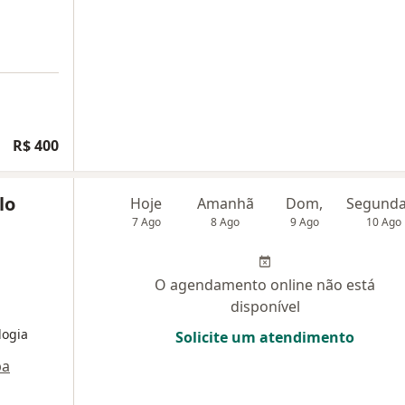
R$ 400
lo
Hoje
Amanhã
Dom,
7 Ago
8 Ago
9 Ago
10 Ago
O agendamento online não está
disponível
logia
Solicite um atendimento
pa