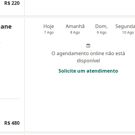
R$ 220
mane
Hoje
Amanhã
Dom,
7 Ago
8 Ago
9 Ago
10 Ago
,
O agendamento online não está
disponível
Solicite um atendimento
R$ 480