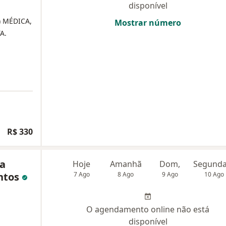
disponível
)
MÉDICA,
Mostrar número
A.
R$ 330
la
Hoje
Amanhã
Dom,
ntos
7 Ago
8 Ago
9 Ago
10 Ago
O agendamento online não está
disponível