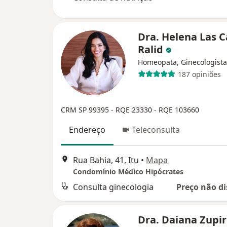
Dra. Helena Las C
Ralid
Homeopata, Ginecologista
187 opiniões
CRM SP 99395
- RQE 23330
- RQE 103660
Endereço
Teleconsulta
Rua Bahia, 41, Itu
•
Mapa
Condomínio Médico Hipócrates
Consulta ginecologia
Preço não di
Dra. Daiana Zupiro