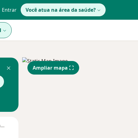
Entrar
Você atua na área da saúde?
1
Ampliar mapa
Segunda-feira
Ter,
Qua
Qui,
11 Ago
12 Ago
13 Ago