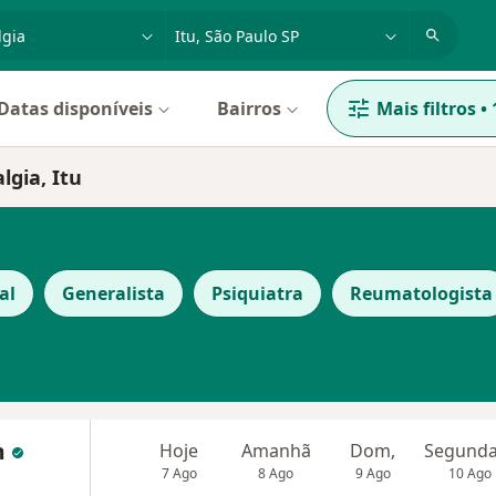
dade, doença ou nome
cidade ou região
Datas disponíveis
Bairros
Mais filtros
•
lgia, Itu
al
Generalista
Psiquiatra
Reumatologista
m
Hoje
Amanhã
Dom,
7 Ago
8 Ago
9 Ago
10 Ago