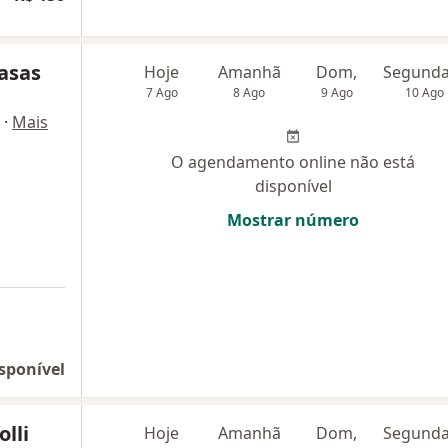
asas
Hoje
Amanhã
Dom,
7 Ago
8 Ago
9 Ago
10 Ago
·
Mais
O agendamento online não está
disponível
Mostrar número
sponível
lli
Hoje
Amanhã
Dom,