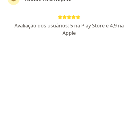
Dra. Angelica Cristina Garcia
Avaliação dos usuários: 5 na Play Store e 4,9 na
·
Mais
Dermatologista
Apple
11 opiniões
CRM-SP 201177
Endereço 1
Endereço 2
Avenida João Manoel - 600 - sala 906 B Centro, Arujá
•
Mapa
Jm Consultórios
Consulta Dermatologia
R$ 300
Esse especialista não oferece agendamento online para esse endereço.
Solicite um atendimento