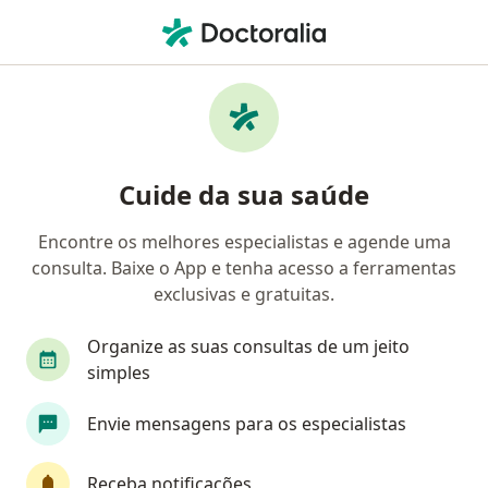
Men
Melasma • Arujá, São Paulo SP
Filtros
• 1
Convênio
Mapa
Profissionais com experiência Melasma,
Cuide da sua saúde
Arujá
Encontre os melhores especialistas e agende uma
consulta. Baixe o App e tenha acesso a ferramentas
Qual especialização você está procurando?
exclusivas e gratuitas.
Dermatologista
Cardiologista
Cirurgião v
Organize as suas consultas de um jeito
simples
Envie mensagens para os especialistas
Receba notificações