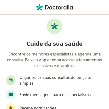
Men
Melasma • Guarulhos, São Paulo SP
Filtros
• 1
Convênio
Mapa
Profissionais com experiência Melasma,
Cuide da sua saúde
Guarulhos
Encontre os melhores especialistas e agende uma
consulta. Baixe o App e tenha acesso a ferramentas
Qual especialização você está procurando?
exclusivas e gratuitas.
Dermatologista
Médico clínico geral
Anes
Organize as suas consultas de um jeito
simples
Envie mensagens para os especialistas
Receba notificações