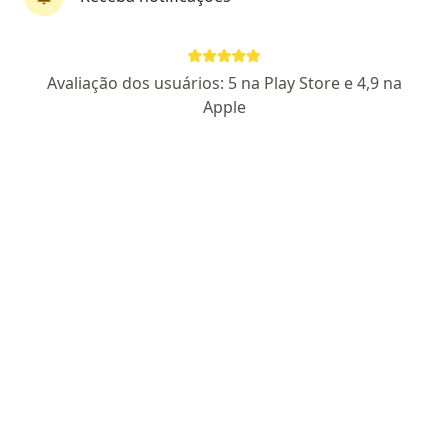
Elson Euripes Delmutti
Avaliação dos usuários: 5 na Play Store e 4,9 na
·
Mais
Médico clínico geral
Apple
14 opiniões
CRM 26920 SP
Pacientes fiéis
Endereço 1
Endereço 2
Avenida João Barbosa de Moraes, 503, Itaquaquecetuba
•
Mapa
Mais Saúde Centro Médico - Itaquaquecetuba
Consulta clínico geral
R$ 80
Esse especialista não oferece agendamento online para esse endereço.
Solicite um atendimento