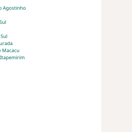
o Agostinho
Sul
 Sul
ourada
de Macacu
 Itapemirim