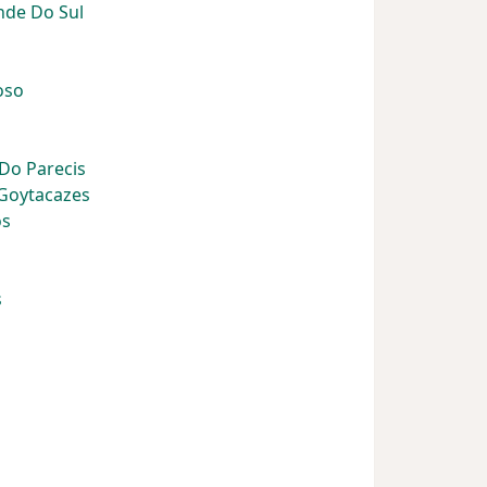
nde Do Sul
oso
Do Parecis
Goytacazes
os
s