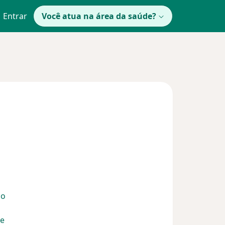
Entrar
Você atua na área da saúde?
io
de