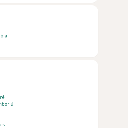
dóia
aré
mboriú
ais