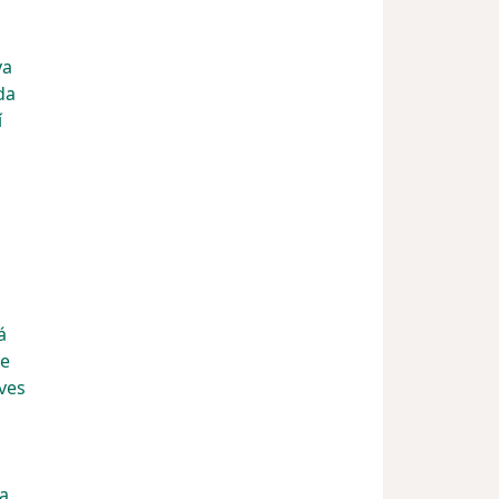
va
da
í
á
te
ves
a