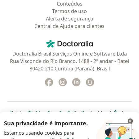
Conteúdos
Termos de uso
Alerta de segurança
Central de Ajuda para clientes
Contato
Doctoralia - Homepage
Doctoralia Brasil Serviços Online e Software Ltda
Rua Visconde do Rio Branco, 1488 - 2º andar - Batel
80420-210 Curitiba (Paraná), Brasil
Facebook
abre num novo separador
Instagram
abre num novo separador
Linkedin
abre num novo separad
Glassdoor
abre num novo se
abre num novo separador
abre num novo separador
abre num novo separador
abre num novo separado
abre num n
abre
Polska
,
Türkiye
,
España
,
Italia
,
Deutschland
,
Česko
,
abre num novo separador
abre num novo separador
abre num novo separador
abre num novo separa
abre num no
abre n
Portugal
,
México
,
Chile
,
Brasil
,
Argentina
,
Perú
,
Sua privacidade é importante.
abre num novo separad
Colombia
Estamos usando cookies para