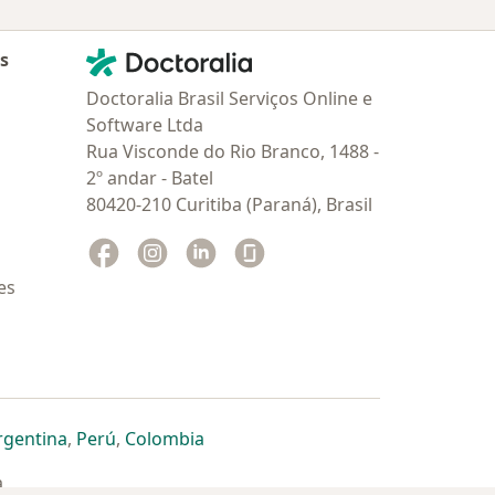
Contato
Doctoralia - Homepage
as
Doctoralia Brasil Serviços Online e
Software Ltda
Rua Visconde do Rio Branco, 1488 -
2º andar - Batel
80420-210 Curitiba (Paraná), Brasil
Facebook
abre num novo separador
Instagram
abre num novo separador
Linkedin
abre num novo separador
Glassdoor
abre num novo separador
es
dor
 separador
 novo separador
re num novo separador
abre num novo separador
abre num novo separador
abre num novo separador
rgentina
,
Perú
,
Colombia
a