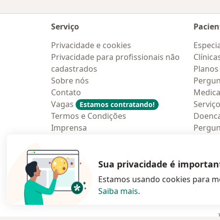
Serviço
Pacien
Privacidade e cookies
Especia
Privacidade para profissionais não
Clínica
cadastrados
Planos
Sobre nós
Pergun
Contato
Medic
Vagas
Serviç
Estamos contratando!
Termos e Condições
Doenc
Imprensa
Pergun
Lei da Igualdade Salarial
Aplica
Blog p
Sua privacidade é importan
Estamos usando cookies para me
Saiba mais
.
abre num novo s
abre num
a
Polska
,
Türkiye
,
España
,