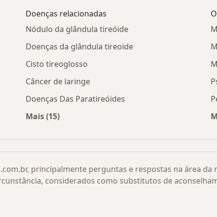
Doenças relacionadas
O
Nódulo da glândula tireóide
M
Doenças da glândula tireoide
M
Cisto tireoglosso
M
Câncer de laringe
P
Doenças Das Paratireóides
P
Mais (15)
M
s por cidade
Mais na categoria: Doenças relacionadas
.com.br, principalmente perguntas e respostas na área da
rcunstância, considerados como substitutos de aconselha