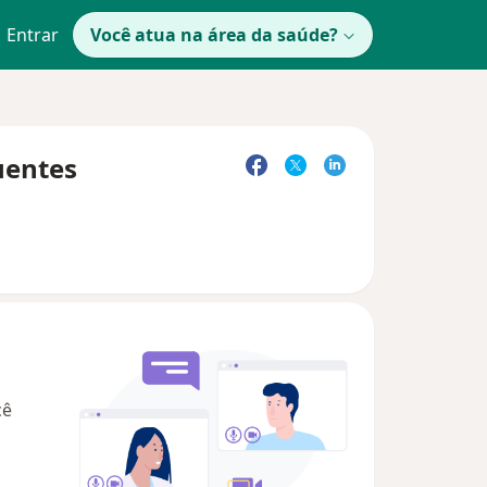
Entrar
Você atua na área da saúde?
uentes
cê