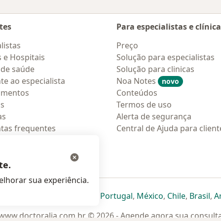
tes
Para especialistas e clínic
listas
Preço
s e Hospitais
Solução para especialistas
 de saúde
Solução para clinicas
te ao especialista
Noa Notes
novo
amentos
Conteúdos
os
Termos de uso
as
Alerta de segurança
tas frequentes
Central de Ajuda para client
ções móveis
ara pacientes
te.
lhorar sua experiência.
eparador
 novo separador
bre num novo separador
abre num novo separador
abre num novo separador
abre num novo separador
abre num novo separa
abre num novo
abre num
ab
Italia
,
Deutschland
,
Česko
,
Portugal
,
México
,
Chile
,
Brasil
,
A
www.doctoralia.com.br © 2026 - Agende agora sua consult