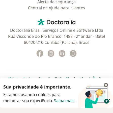
Alerta de segurança
Central de Ajuda para clientes
Contato
Doctoralia - Homepage
Doctoralia Brasil Serviços Online e Software Ltda
Rua Visconde do Rio Branco, 1488 - 2º andar - Batel
80420-210 Curitiba (Paraná), Brasil
Facebook
abre num novo separador
Instagram
abre num novo separador
Linkedin
abre num novo separad
Glassdoor
abre num novo se
abre num novo separador
abre num novo separador
abre num novo separador
abre num novo separado
abre num n
abre
Polska
,
Türkiye
,
España
,
Italia
,
Deutschland
,
Česko
,
abre num novo separador
abre num novo separador
abre num novo separador
abre num novo separa
abre num no
abre n
Portugal
,
México
,
Chile
,
Brasil
,
Argentina
,
Perú
,
Sua privacidade é importante.
abre num novo separad
Colombia
Estamos usando cookies para
melhorar sua experiência.
www.doctoralia.com.br © 2026 - Agende agora sua
Saiba mais
.
consulta