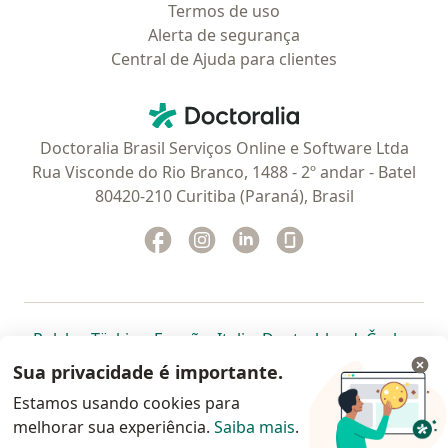
Termos de uso
Alerta de segurança
Central de Ajuda para clientes
Contato
Doctoralia - Homepage
Doctoralia Brasil Serviços Online e Software Ltda
Rua Visconde do Rio Branco, 1488 - 2º andar - Batel
80420-210 Curitiba (Paraná), Brasil
Facebook
abre num novo separador
Instagram
abre num novo separador
Linkedin
abre num novo separad
Glassdoor
abre num novo se
abre num novo separador
abre num novo separador
abre num novo separador
abre num novo separado
abre num n
abre
Polska
,
Türkiye
,
España
,
Italia
,
Deutschland
,
Česko
,
abre num novo separador
abre num novo separador
abre num novo separador
abre num novo separa
abre num no
abre n
Portugal
,
México
,
Chile
,
Brasil
,
Argentina
,
Perú
,
Sua privacidade é importante.
abre num novo separad
Colombia
Estamos usando cookies para
melhorar sua experiência.
www.doctoralia.com.br © 2026 - Agende agora sua
Saiba mais
.