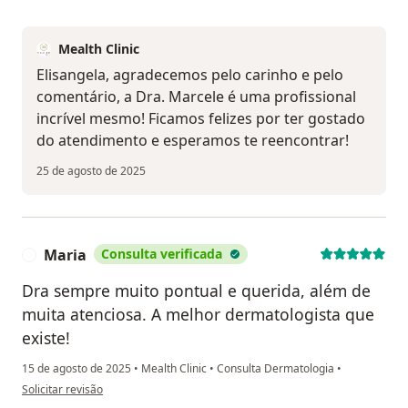
Mealth Clinic
Elisangela, agradecemos pelo carinho e pelo
comentário, a Dra. Marcele é uma profissional
incrível mesmo! Ficamos felizes por ter gostado
do atendimento e esperamos te reencontrar!
25 de agosto de 2025
Maria
Consulta verificada
M
Dra sempre muito pontual e querida, além de
muita atenciosa. A melhor dermatologista que
existe!
15 de agosto de 2025
•
Mealth Clinic
•
Consulta Dermatologia
•
na opinião do utilizador Maria
Solicitar revisão