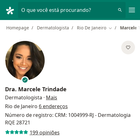
Men
O que você está procurando?
Homepage
Dermatologista
Rio De Janeiro
Marcele 
Mudar de cida
Dra.
Marcele Trindade
sobre as especializações
Dermatologista
·
Mais
Rio de Janeiro
6 endereços
Número de registro: CRM: 1004999-RJ - Dermatologia
RQE 28721
199 opiniões