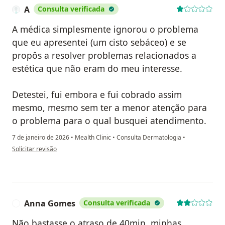
A
Consulta verificada
A médica simplesmente ignorou o problema
que eu apresentei (um cisto sebáceo) e se
propôs a resolver problemas relacionados a
estética que não eram do meu interesse.
Detestei, fui embora e fui cobrado assim
mesmo, mesmo sem ter a menor atenção para
o problema para o qual busquei atendimento.
7 de janeiro de 2026
•
Mealth Clinic
•
Consulta Dermatologia
•
na opinião do utilizador A
Solicitar revisão
Anna Gomes
Consulta verificada
A
Não bastasse o atraso de 40min, minhas