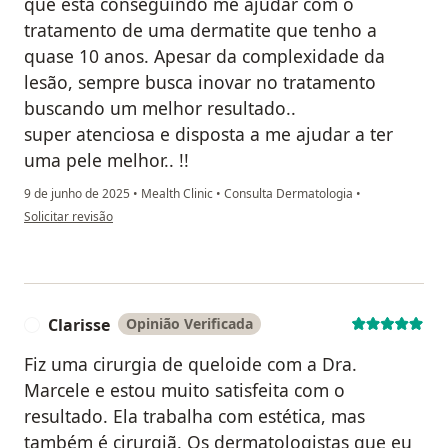
que está conseguindo me ajudar com o
tratamento de uma dermatite que tenho a
quase 10 anos. Apesar da complexidade da
lesão, sempre busca inovar no tratamento
buscando um melhor resultado..
super atenciosa e disposta a me ajudar a ter
uma pele melhor.. !!
9 de junho de 2025
•
Mealth Clinic
•
Consulta Dermatologia
•
na opinião do utilizador Thalison Alonso
Solicitar revisão
Clarisse
Opinião Verificada
C
Fiz uma cirurgia de queloide com a Dra.
Marcele e estou muito satisfeita com o
resultado. Ela trabalha com estética, mas
também é cirurgiã. Os dermatologistas que eu