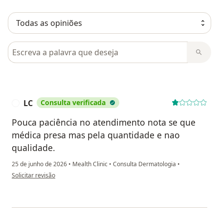
Pesquisar em opiniões
LC
Consulta verificada
L
Pouca paciência no atendimento nota se que
médica presa mas pela quantidade e nao
qualidade.
25 de junho de 2026
•
Mealth Clinic
•
Consulta Dermatologia
•
na opinião do utilizador LC
Solicitar revisão