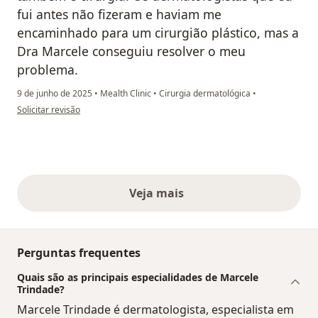
fui antes não fizeram e haviam me
encaminhado para um cirurgião plástico, mas a
Dra Marcele conseguiu resolver o meu
problema.
9 de junho de 2025
•
Mealth Clinic
•
Cirurgia dermatológica
•
na opinião do utilizador Clarisse
Solicitar revisão
Veja mais
opiniões acima
Perguntas frequentes
Quais são as principais especialidades de Marcele
Trindade?
Marcele Trindade é dermatologista, especialista em