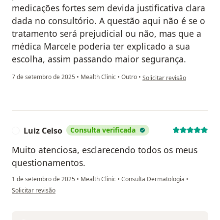
medicações fortes sem devida justificativa clara
dada no consultório. A questão aqui não é se o
tratamento será prejudicial ou não, mas que a
médica Marcele poderia ter explicado a sua
escolha, assim passando maior segurança.
na opinião do utilizador An
7 de setembro de 2025
•
Mealth Clinic
•
Outro
•
Solicitar revisão
Luiz Celso
Consulta verificada
L
Muito atenciosa, esclarecendo todos os meus
questionamentos.
1 de setembro de 2025
•
Mealth Clinic
•
Consulta Dermatologia
•
na opinião do utilizador Luiz Celso
Solicitar revisão