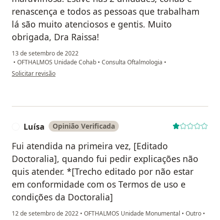
renascença e todos as pessoas que trabalham
lá são muito atenciosos e gentis. Muito
obrigada, Dra Raissa!
13 de setembro de 2022
•
OFTHALMOS Unidade Cohab
•
Consulta Oftalmologia
•
na opinião do utilizador Maria Eva
Solicitar revisão
Luísa
Opinião Verificada
L
Fui atendida na primeira vez, [Editado
Doctoralia], quando fui pedir explicações não
quis atender. *[Trecho editado por não estar
em conformidade com os Termos de uso e
condições da Doctoralia]
12 de setembro de 2022
•
OFTHALMOS Unidade Monumental
•
Outro
•