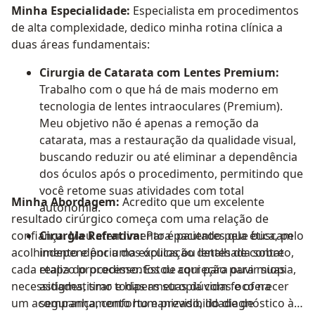
Minha Especialidade:
Especialista em procedimentos
de alta complexidade, dedico minha rotina clínica a
duas áreas fundamentais:
Cirurgia de Catarata com Lentes Premium:
Trabalho com o que há de mais moderno em
tecnologia de lentes intraoculares (Premium).
Meu objetivo não é apenas a remoção da
catarata, mas a restauração da qualidade visual,
buscando reduzir ou até eliminar a dependência
dos óculos após o procedimento, permitindo que
você retome suas atividades com total
Minha Abordagem:
Acredito que um excelente
autonomia.
resultado cirúrgico começa com uma relação de
confiança. Meu atendimento é pautado pela ética, pelo
Cirurgia Refrativa:
Para pacientes que buscam
acolhimento e por uma explicação detalhada sobre
independência dos óculos ou lentes de contato,
cada etapa do processo. Estou aqui para ouvir suas
realizo procedimentos de correção para miopia,
necessidades, tirar todas as suas dúvidas e oferecer
astigmatismo e hipermetropia com foco na
um acompanhamento humanizado, do diagnóstico à
segurança, conforto e previsibilidade de