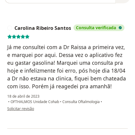
Carolina Ribeiro Santos
Consulta verificada
C
Já me consultei com a Dr Raissa a primeira vez,
e marquei por aqui. Dessa vez o aplicativo fez
eu gastar gasolina! Marquei uma consulta pra
hoje e infelizmente foi erro, pós hoje dia 18/04
a Dr não estava na clinica, fiquei bem chateada
com isso. Porém já reagedei pra amanhã!
18 de abril de 2023
•
OFTHALMOS Unidade Cohab
•
Consulta Oftalmologia
•
na opinião do utilizador Carolina Ribeiro Santos
Solicitar revisão