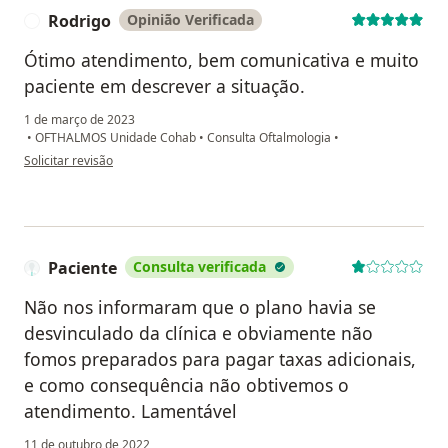
Rodrigo
Opinião Verificada
R
Ótimo atendimento, bem comunicativa e muito
paciente em descrever a situação.
1 de março de 2023
•
OFTHALMOS Unidade Cohab
•
Consulta Oftalmologia
•
na opinião do utilizador Rodrigo
Solicitar revisão
Paciente
Consulta verificada
Não nos informaram que o plano havia se
desvinculado da clínica e obviamente não
fomos preparados para pagar taxas adicionais,
e como consequência não obtivemos o
atendimento. Lamentável
11 de outubro de 2022