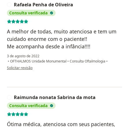
Rafaela Penha de Oliveira
R
Consulta verificada
A melhor de todas, muito atenciosa e tem um
cuidado enorme com o paciente!!
Me acompanha desde a infância!!!!
3 de agosto de 2022
•
OFTHALMOS Unidade Monumental
•
Consulta Oftalmologia
•
na opinião do utilizador Rafaela Penha de Oliveira
Solicitar revisão
Raimunda nonata Sabrina da mota
R
Consulta verificada
Ótima médica, atenciosa com seus pacientes,