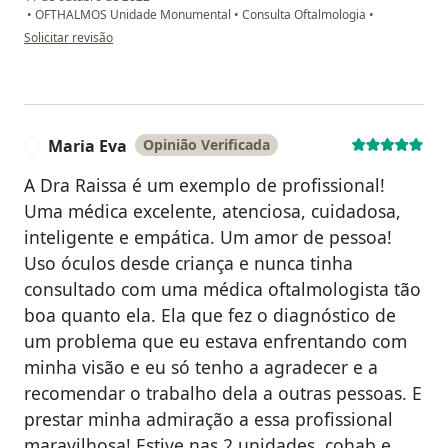
•
OFTHALMOS Unidade Monumental
•
Consulta Oftalmologia
•
na opinião do utilizador Paciente
Solicitar revisão
Maria Eva
Opinião Verificada
M
A Dra Raissa é um exemplo de profissional!
Uma médica excelente, atenciosa, cuidadosa,
inteligente e empática. Um amor de pessoa!
Uso óculos desde criança e nunca tinha
consultado com uma médica oftalmologista tão
boa quanto ela. Ela que fez o diagnóstico de
um problema que eu estava enfrentando com
minha visão e eu só tenho a agradecer e a
recomendar o trabalho dela a outras pessoas. E
prestar minha admiração a essa profissional
maravilhosa! Estive nas 2 unidades, cohab e