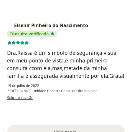
Elsenir Pinheiro do Nascimento
E
Consulta verificada
Dra.Raissa é um símbolo de segurança visual
em meu ponto de vista,é minha primeira
consulta ccom ela,mas,metade da minha
família é assegurada visualmente por ela.Grata!
19 de julho de 2022
•
OFTHALMOS Unidade Cohab
•
Consulta Oftalmologia
•
na opinião do utilizador Elsenir Pinheiro do Nascimento
Solicitar revisão