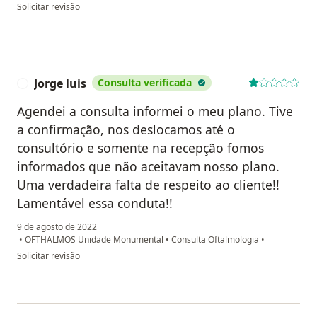
na opinião do utilizador Luísa
Solicitar revisão
Jorge luis
Consulta verificada
J
Agendei a consulta informei o meu plano. Tive
a confirmação, nos deslocamos até o
consultório e somente na recepção fomos
informados que não aceitavam nosso plano.
Uma verdadeira falta de respeito ao cliente!!
Lamentável essa conduta!!
9 de agosto de 2022
•
OFTHALMOS Unidade Monumental
•
Consulta Oftalmologia
•
na opinião do utilizador Jorge luis
Solicitar revisão