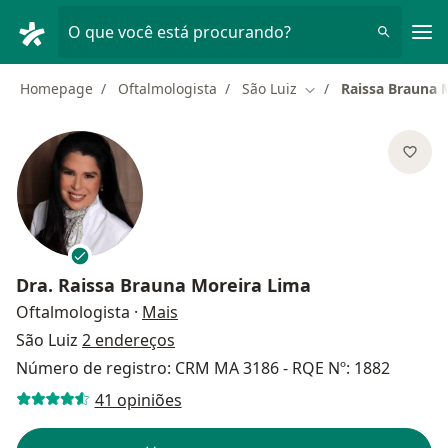
Men
O que você está procurando?
Homepage
Oftalmologista
São Luiz
Raissa Brauna 
Mudar de cidade
Dra.
Raissa Brauna Moreira Lima
sobre as especializações
Oftalmologista
·
Mais
São Luiz
2 endereços
Número de registro: CRM MA 3186 - RQE Nº: 1882
41 opiniões