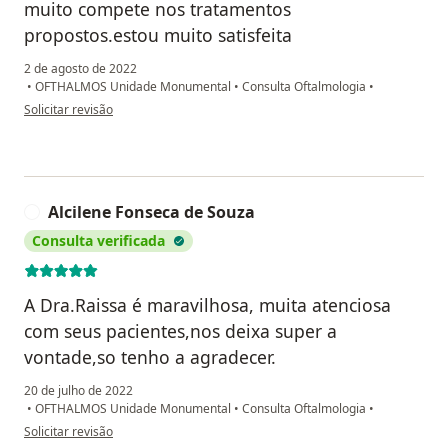
muito compete nos tratamentos
propostos.estou muito satisfeita
2 de agosto de 2022
•
OFTHALMOS Unidade Monumental
•
Consulta Oftalmologia
•
na opinião do utilizador Raimunda nonata Sabrina da mota
Solicitar revisão
Alcilene Fonseca de Souza
A
Consulta verificada
A Dra.Raissa é maravilhosa, muita atenciosa
com seus pacientes,nos deixa super a
vontade,so tenho a agradecer.
20 de julho de 2022
•
OFTHALMOS Unidade Monumental
•
Consulta Oftalmologia
•
na opinião do utilizador Alcilene Fonseca de Souza
Solicitar revisão