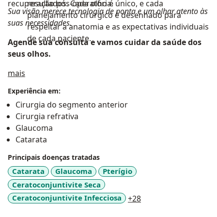
recuperação pós-operatória.
resultados. Cada olho é único, e cada
Sua visão merece tecnologia de ponta e um olhar atento às
planejamento cirúrgico é desenhado para
suas necessidades.
respeitar a anatomia e as expectativas individuais
de cada paciente.
Agende sua consulta e vamos cuidar da saúde dos
seus olhos.
Sobre mim
mais
Experiência em:
Cirurgia do segmento anterior
Cirurgia refrativa
Glaucoma
Catarata
Principais doenças tratadas
Catarata
Glaucoma
Pterígio
Ceratoconjuntivite Seca
a11y_sr_more_disea
Ceratoconjuntivite Infecciosa
+28