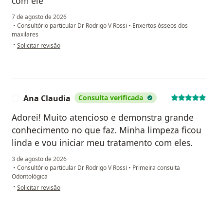
com ele
7 de agosto de 2026
•
Consultório particular Dr Rodrigo V Rossi
•
Enxertos ósseos dos
maxilares
na opinião do utilizador Josiane
•
Solicitar revisão
Ana Claudia
Consulta verificada
A
Adorei! Muito atencioso e demonstra grande
conhecimento no que faz. Minha limpeza ficou
linda e vou iniciar meu tratamento com eles.
3 de agosto de 2026
•
Consultório particular Dr Rodrigo V Rossi
•
Primeira consulta
Odontológica
na opinião do utilizador Ana Claudia
•
Solicitar revisão