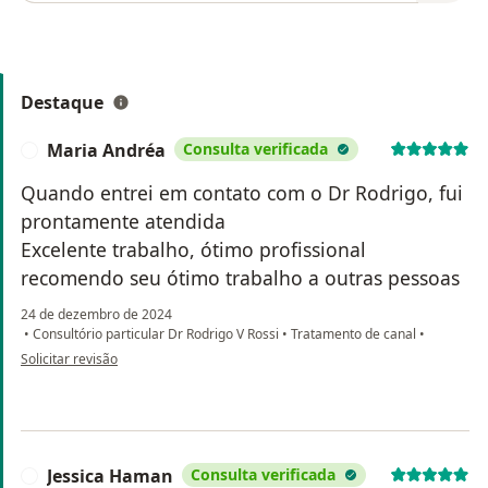
Destaque
Maria Andréa
Consulta verificada
M
Quando entrei em contato com o Dr Rodrigo, fui
prontamente atendida
Excelente trabalho, ótimo profissional
recomendo seu ótimo trabalho a outras pessoas
24 de dezembro de 2024
•
Consultório particular Dr Rodrigo V Rossi
•
Tratamento de canal
•
na opinião do utilizador Maria Andréa
Solicitar revisão
Jessica Haman
Consulta verificada
J