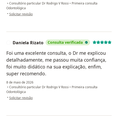
•
Consultório particular Dr Rodrigo V Rossi
•
Primeira consulta
Odontológica
na opinião do utilizador Regina Modeneis
•
Solicitar revisão
Daniela Rizato
Consulta verificada
D
Foi uma excelente consulta, o Dr me explicou
detalhadamente, me passou muita confiança,
foi muito didático na sua explicação, enfim,
super recomendo.
8 de maio de 2026
•
Consultório particular Dr Rodrigo V Rossi
•
Primeira consulta
Odontológica
na opinião do utilizador Daniela Rizato
•
Solicitar revisão