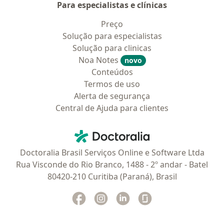
Para especialistas e clínicas
Preço
Solução para especialistas
Solução para clinicas
Noa Notes
novo
Conteúdos
Termos de uso
Alerta de segurança
Central de Ajuda para clientes
Contato
Doctoralia - Homepage
Doctoralia Brasil Serviços Online e Software Ltda
Rua Visconde do Rio Branco, 1488 - 2º andar - Batel
80420-210 Curitiba (Paraná), Brasil
Facebook
abre num novo separador
Instagram
abre num novo separador
Linkedin
abre num novo separad
Glassdoor
abre num novo se