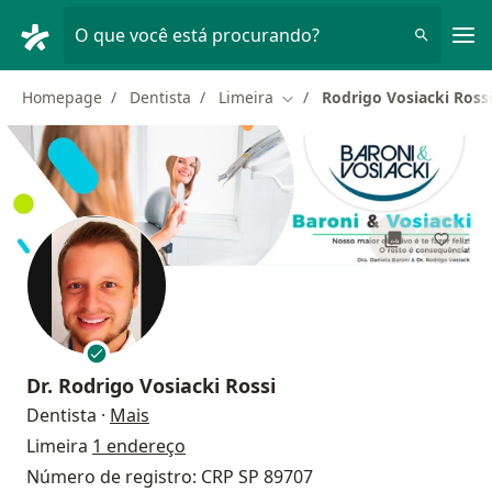
Men
O que você está procurando?
Homepage
Dentista
Limeira
Rodrigo Vosiacki Ross
Mudar de cidade
Dr.
Rodrigo Vosiacki Rossi
sobre as especializações
Dentista
·
Mais
Limeira
1 endereço
Número de registro: CRP SP 89707