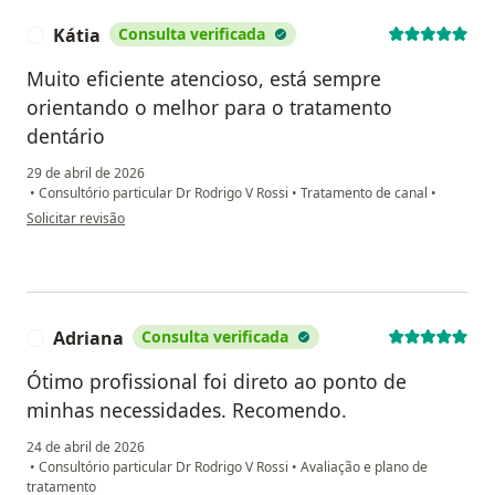
Kátia
Consulta verificada
K
Muito eficiente atencioso, está sempre
orientando o melhor para o tratamento
dentário
29 de abril de 2026
•
Consultório particular Dr Rodrigo V Rossi
•
Tratamento de canal
•
na opinião do utilizador Kátia
Solicitar revisão
Adriana
Consulta verificada
A
Ótimo profissional foi direto ao ponto de
minhas necessidades. Recomendo.
24 de abril de 2026
•
Consultório particular Dr Rodrigo V Rossi
•
Avaliação e plano de
tratamento