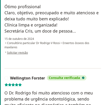
Ótimo profissional
Claro, objetivo, preocupado e muito atencioso e
deixa tudo muito bem explicado!
Clínica limpa e organizada!
Secretária Cris, um doce de pessoa...
15 de outubro de 2024
•
Consultório particular Dr Rodrigo V Rossi
•
Enxertos ósseos dos
maxilares
na opinião do utilizador Jessica Haman
•
Solicitar revisão
Wellington Forster
Consulta verificada
W
O Dr. Rodrigo foi muito atencioso com o meu
problema de urgência odontológica, sendo