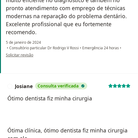
muito eficiente no diagnóstico e também no
pronto atendimento com emprego de técnicas
modernas na reparação do problema dentário.
Excelente profissional que eu fortemente
recomendo.
5 de janeiro de 2024
•
Consultório particular Dr Rodrigo V Rossi
•
Emergência 24 horas
•
na opinião do utilizador Wellington Forster
Solicitar revisão
Josiane
Consulta verificada
J
Ótimo dentista fiz minha cirurgia
Ótima clínica, ótimo dentista fiz minha cirurgia