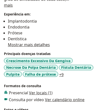
Sobre mim
• Tratamentos endodônticos de baixo, médio e alto
mais
graus de dificuldades técnicas;
Experiência em:
• Tratamentos de canais com instrumentos fraturados
Implantodontia
ou com perfurações da parede ou da furca;
Endodontia
• Retratamentos endodônticos, com ou sem remoção
Prótese
de próteses;
Dentística
• Atendimentos de emergências de pulpites,
Mostrar mais detalhes
pericementites, abscessos apicais e casos de
traumatismos dentais;
Principais doenças tratadas
• Cirurgias parendodônticas;
Crescimento Excessivo Da Gengiva
• Clareamento de dentes manchados;
Necrose Da Polpa Dentária
Fístula Dentária
• Preparo de espaço intra-radicular e colocação de
a11y_sr_more_diseases
Pulpite
Falha de prótese
+9
retentores (pinos/núcleos), em fibra de vidro
reforçados com resina ou fundidos.
Formatos de consulta
Presencial
Ver locais (1)
Especialista em Implantes ósseo integrados - ABO
Cirurgia Avançada - Enxertos Autógenos \ Aloplásticos
Consulta por vídeo
Ver calendário online
(biomateriais)
Fotos e vídeos