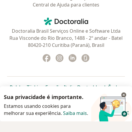
Central de Ajuda para clientes
Contato
Doctoralia - Homepage
Doctoralia Brasil Serviços Online e Software Ltda
Rua Visconde do Rio Branco, 1488 - 2º andar - Batel
80420-210 Curitiba (Paraná), Brasil
Facebook
abre num novo separador
Instagram
abre num novo separador
Linkedin
abre num novo separad
Glassdoor
abre num novo se
abre num novo separador
abre num novo separador
abre num novo separador
abre num novo separado
abre num n
abre
Polska
,
Türkiye
,
España
,
Italia
,
Deutschland
,
Česko
,
abre num novo separador
abre num novo separador
abre num novo separador
abre num novo separa
abre num no
abre n
Portugal
,
México
,
Chile
,
Brasil
,
Argentina
,
Perú
,
Sua privacidade é importante.
abre num novo separad
Colombia
Estamos usando cookies para
melhorar sua experiência.
www.doctoralia.com.br © 2026 - Agende agora sua
Saiba mais
.
consulta