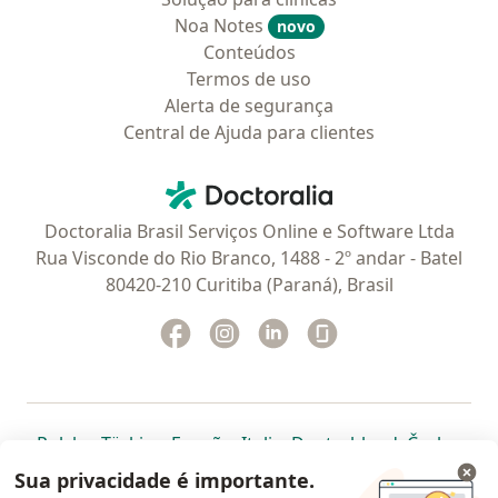
Noa Notes
novo
Conteúdos
Termos de uso
Alerta de segurança
Central de Ajuda para clientes
Contato
Doctoralia - Homepage
Doctoralia Brasil Serviços Online e Software Ltda
Rua Visconde do Rio Branco, 1488 - 2º andar - Batel
80420-210 Curitiba (Paraná), Brasil
Facebook
abre num novo separador
Instagram
abre num novo separador
Linkedin
abre num novo separad
Glassdoor
abre num novo se
abre num novo separador
abre num novo separador
abre num novo separador
abre num novo separado
abre num n
abre
Polska
,
Türkiye
,
España
,
Italia
,
Deutschland
,
Česko
,
abre num novo separador
abre num novo separador
abre num novo separador
abre num novo separa
abre num no
abre n
Portugal
,
México
,
Chile
,
Brasil
,
Argentina
,
Perú
,
Sua privacidade é importante.
abre num novo separad
Colombia