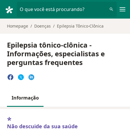
Men
O que você está procurando?
Homepage
Doenças
Epilepsia Tônico-Clônica
Epilepsia tônico-clônica -
Informações, especialistas e
perguntas frequentes
Informação
Não descuide da sua saúde