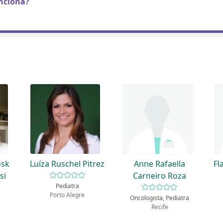
nciona?
osk
Luíza Ruschel Pitrez
Anne Rafaella
Fl
si
Carneiro Roza
Pediatra
Porto Alegre
Oncologista, Pediatra
Recife