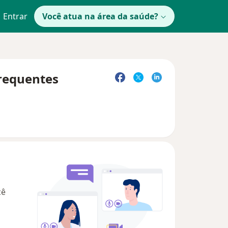
Entrar
Você atua na área da saúde?
frequentes
cê