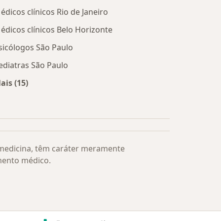
édicos clínicos Rio de Janeiro
édicos clínicos Belo Horizonte
sicólogos São Paulo
ediatras São Paulo
ais (15)
Mais na categoria: Os médicos mais procurados
 medicina, têm caráter meramente
mento médico.