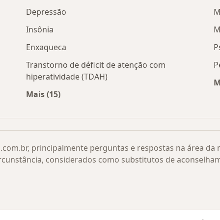
Depressão
M
Insônia
M
Enxaqueca
P
Transtorno de déficit de atenção com
P
hiperatividade (TDAH)
M
rias por cidade
Mais (15)
Mais na categoria: Doenças relacionadas
.com.br, principalmente perguntas e respostas na área da
rcunstância, considerados como substitutos de aconselha