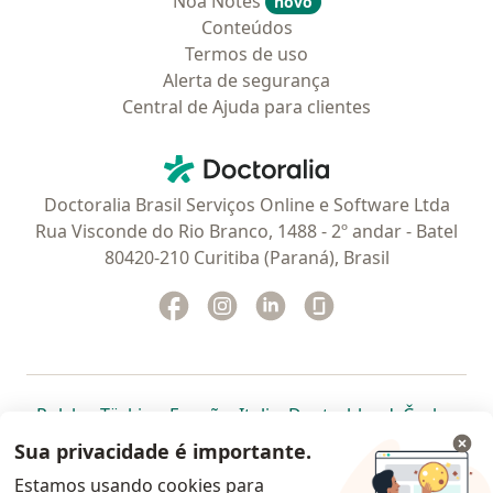
Noa Notes
novo
Conteúdos
Termos de uso
Alerta de segurança
Central de Ajuda para clientes
Contato
Doctoralia - Homepage
Doctoralia Brasil Serviços Online e Software Ltda
Rua Visconde do Rio Branco, 1488 - 2º andar - Batel
80420-210 Curitiba (Paraná), Brasil
Facebook
abre num novo separador
Instagram
abre num novo separador
Linkedin
abre num novo separad
Glassdoor
abre num novo se
abre num novo separador
abre num novo separador
abre num novo separador
abre num novo separado
abre num n
abre
Polska
,
Türkiye
,
España
,
Italia
,
Deutschland
,
Česko
,
abre num novo separador
abre num novo separador
abre num novo separador
abre num novo separa
abre num no
abre n
Portugal
,
México
,
Chile
,
Brasil
,
Argentina
,
Perú
,
Sua privacidade é importante.
abre num novo separad
Colombia
Estamos usando cookies para