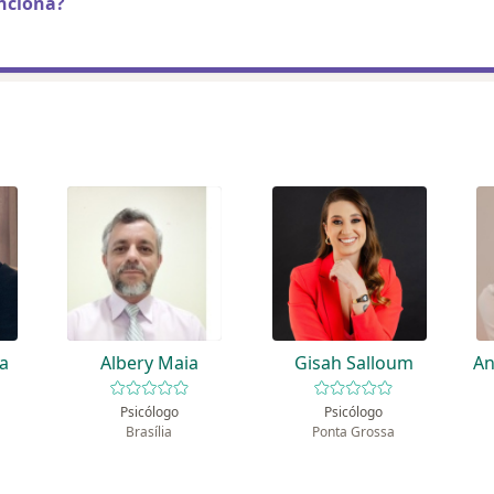
nciona?
va
Albery Maia
Gisah Salloum
An
Psicólogo
Psicólogo
Brasília
Ponta Grossa