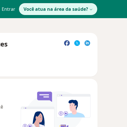
Entrar
Você atua na área da saúde?
tes
cê