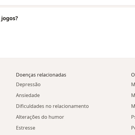
 jogos?
Doenças relacionadas
O
Depressão
M
Ansiedade
M
Dificuldades no relacionamento
M
Alterações do humor
P
Estresse
P