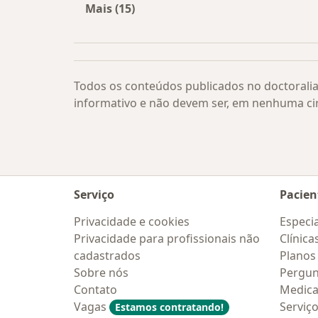
Mais (15)
Mais na categoria: Vício em jogos po
Todos os conteúdos publicados no doctoralia
informativo e não devem ser, em nenhuma ci
Serviço
Pacien
Privacidade e cookies
Especia
Privacidade para profissionais não
Clínica
cadastrados
Planos
Sobre nós
Pergun
Contato
Medic
Vagas
Serviç
Estamos contratando!