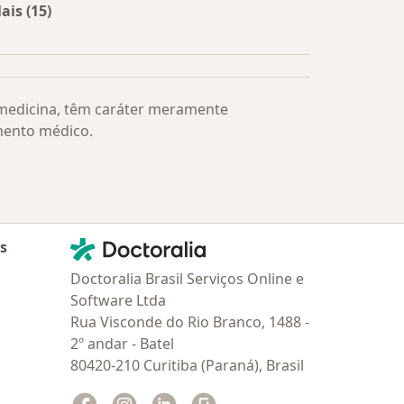
ais (15)
Mais na categoria: Os médicos mais procurados
 medicina, têm caráter meramente
mento médico.
Contato
Doctoralia - Homepage
as
Doctoralia Brasil Serviços Online e
Software Ltda
Rua Visconde do Rio Branco, 1488 -
2º andar - Batel
80420-210 Curitiba (Paraná), Brasil
Facebook
abre num novo separador
Instagram
abre num novo separador
Linkedin
abre num novo separador
Glassdoor
abre num novo separador