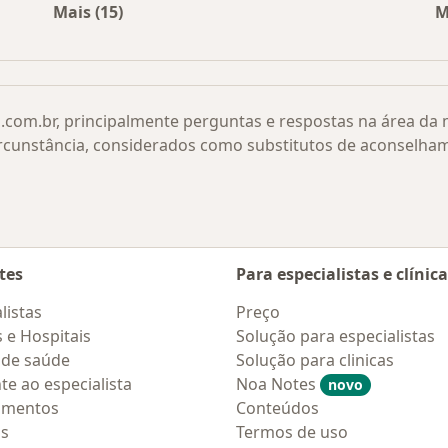
Mais (15)
M
r cidade
Mais na categoria: Doenças relacionadas
.com.br, principalmente perguntas e respostas na área da
rcunstância, considerados como substitutos de aconselha
tes
Para especialistas e clínic
listas
Preço
s e Hospitais
Solução para especialistas
 de saúde
Solução para clinicas
te ao especialista
Noa Notes
novo
amentos
Conteúdos
os
Termos de uso