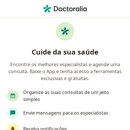
Men
O que você está procurando?
Homepage
Psiquiatra
Goiânia
Lyandra Santana
Cuide da sua saúde
Encontre os melhores especialistas e agende uma
consulta. Baixe o App e tenha acesso a ferramentas
exclusivas e gratuitas.
Organize as suas consultas de um jeito
simples
Dra.
Lyandra Santana
sobre as especializações
Psiquiatra
·
Mais
Envie mensagens para os especialistas
Goiânia
4 endereços
Número de registro: CRM GO 31133 RQE Não
Receba notificações