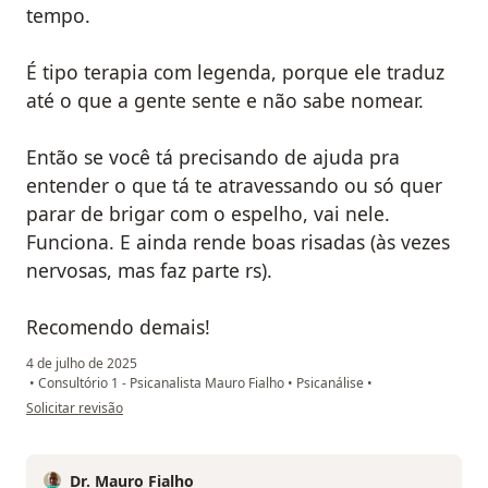
tempo.
É tipo terapia com legenda, porque ele traduz
até o que a gente sente e não sabe nomear.
Então se você tá precisando de ajuda pra
entender o que tá te atravessando ou só quer
parar de brigar com o espelho, vai nele.
Funciona. E ainda rende boas risadas (às vezes
nervosas, mas faz parte rs).
Recomendo demais!
4 de julho de 2025
•
Consultório 1 - Psicanalista Mauro Fialho
•
Psicanálise
•
na opinião do utilizador Rafael Andrade
Solicitar revisão
Dr. Mauro Fialho