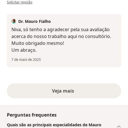
na opinião do utilizador Maria Niva Pereira
Solicitar revisão
Dr. Mauro Fialho
Niva, só tenho a agradecer pela sua avaliação
acerca do nosso trabalho aqui no consultório.
Muito obrigado mesmo!
Um abraço.
7 de maio de 2025
Veja mais
opiniões acima
Perguntas frequentes
Quais são as principais especialidades de Mauro