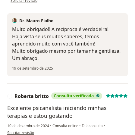
Solicitar revisão
Dr. Mauro Fialho
Muito obrigado!! A recíproca é verdadeira!
Haja vista seus muitos saberes, temos
aprendido muito com você também!
Muito obrigado mesmo por tamanha gentileza.
Um abraço!
19 de setembro de 2025
Roberta britto
Consulta verificada
R
Excelente psicanalista iniciando minhas
terapias e estou gostando
10 de dezembro de 2024
•
Consulta online
•
Teleconsulta
•
na opinião do utilizador Roberta britto
Solicitar revisão