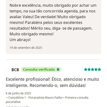
Nobre excelência, muito obrigado por achar um
tempo, na sua tão concorrida agenda, para nos
avaliar. Valeu! De verdade! Muito obrigado
mesmo! Parabéns pelos seus excelentes
resultados! Mérito seu, diga- se de passagem.
Muito obrigado mesmo!
Um abraço!
19 de setembro de 2025
BCB
Consulta verificada
B
Excelente profissional! Ético, atencioso e muito
inteligente. Recomendo-o, sem dúvidas!
6 de junho de 2025
•
Consultório 1 - Psicanalista Mauro Fialho
•
Primeira consulta
psicanálise
na opinião do utilizador BCB
•