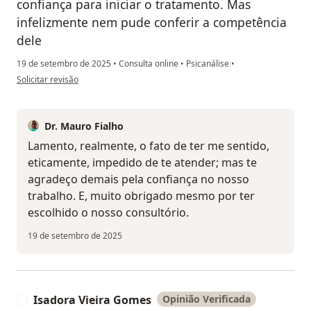
confiança para iniciar o tratamento. Mas
infelizmente nem pude conferir a competência
dele
19 de setembro de 2025
•
Consulta online
•
Psicanálise
•
na opinião do utilizador Maria Cristina
Solicitar revisão
Dr. Mauro Fialho
Lamento, realmente, o fato de ter me sentido,
eticamente, impedido de te atender; mas te
agradeço demais pela confiança no nosso
trabalho. E, muito obrigado mesmo por ter
escolhido o nosso consultório.
19 de setembro de 2025
Isadora Vieira Gomes
Opinião Verificada
I