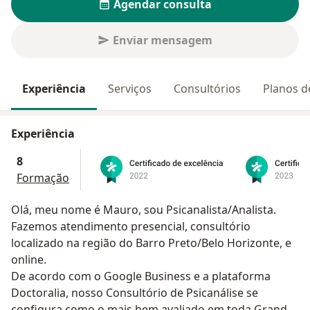
Agendar consulta
Enviar mensagem
Experiência
Serviços
Consultórios
Planos d
Experiência
8
Formação
Olá, meu nome é Mauro, sou Psicanalista/Analista.
Fazemos atendimento presencial, consultório
localizado na região do Barro Preto/Belo Horizonte, e
online.
De acordo com o Google Business e a plataforma
Doctoralia, nosso Consultório de Psicanálise se
configura como o mais bem avaliado em toda Grande