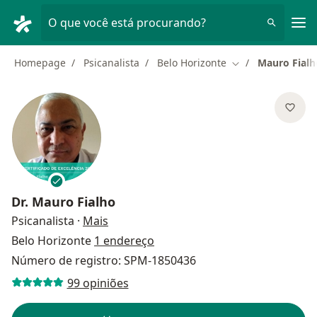
Men
O que você está procurando?
Homepage
Psicanalista
Belo Horizonte
Mauro Fialh
Mudar de cidade
Dr.
Mauro Fialho
sobre as especializações
Psicanalista
·
Mais
Belo Horizonte
1 endereço
Número de registro: SPM-1850436
99 opiniões