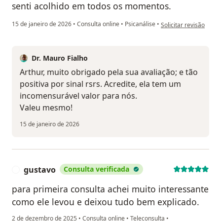
senti acolhido em todos os momentos.
na opinião do utilizad
15 de janeiro de 2026
•
Consulta online
•
Psicanálise
•
Solicitar revisão
Dr. Mauro Fialho
Arthur, muito obrigado pela sua avaliação; e tão
positiva por sinal rsrs. Acredite, ela tem um
incomensurável valor para nós.
Valeu mesmo!
15 de janeiro de 2026
gustavo
Consulta verificada
G
para primeira consulta achei muito interessante
como ele levou e deixou tudo bem explicado.
2 de dezembro de 2025
•
Consulta online
•
Teleconsulta
•