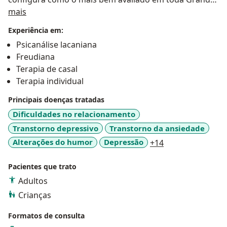
Sobre mim
BH.
mais
Experiência em:
Formação:
Psicanálise lacaniana
- Formação em Psicanálise - Miesperanza International
Freudiana
University Inc.
Terapia de casal
- Bacharel em Teologia pelo Seminário Batista do
Terapia individual
Ceará
- Formação Complementar Certificada pela Rede
Principais doenças tratadas
Hospitalar Mater Dei
Dificuldades no relacionamento
- Atualização/Extensão em Transtorno de Ansiedade e
Transtorno depressivo
Transtorno da ansiedade
Depressão pelo Hospital Israelita Albert Einstein
a11y_sr_more_d
Alterações do humor
Depressão
+14
- Atualização em Psicofarmacologia e Portaria 344/98 -
Psicofármacos/Psicotrópicos pelo Hospital das
Pacientes que trato
Clínicas da Faculdade de Medicina da Universidade de
Adultos
São Paulo (HC - FMUSP)
- Doutor em Psicanálise Contemporânea pela
Crianças
Miesperanza Internacional University/Brasil - Flórida
Formatos de consulta