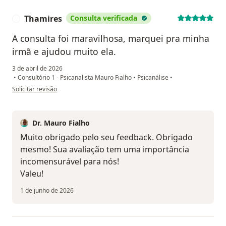
Thamires
Consulta verificada
T
A consulta foi maravilhosa, marquei pra minha
irmã e ajudou muito ela.
3 de abril de 2026
•
Consultório 1 - Psicanalista Mauro Fialho
•
Psicanálise
•
na opinião do utilizador Thamires
Solicitar revisão
Dr. Mauro Fialho
Muito obrigado pelo seu feedback. Obrigado
mesmo! Sua avaliação tem uma importância
incomensurável para nós!
Valeu!
1 de junho de 2026