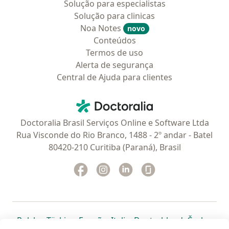
Solução para especialistas
Solução para clinicas
Noa Notes
novo
Conteúdos
Termos de uso
Alerta de segurança
Central de Ajuda para clientes
Contato
Doctoralia - Homepage
Doctoralia Brasil Serviços Online e Software Ltda
Rua Visconde do Rio Branco, 1488 - 2º andar - Batel
80420-210 Curitiba (Paraná), Brasil
Facebook
abre num novo separador
Instagram
abre num novo separador
Linkedin
abre num novo separad
Glassdoor
abre num novo se
abre num novo separador
abre num novo separador
abre num novo separador
abre num novo separado
abre num n
abre
Polska
,
Türkiye
,
España
,
Italia
,
Deutschland
,
Česko
,