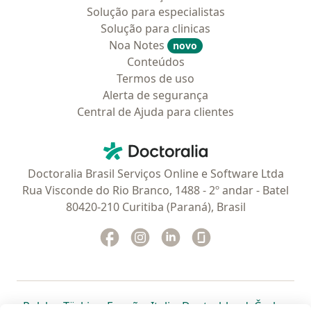
Solução para especialistas
Solução para clinicas
Noa Notes
novo
Conteúdos
Termos de uso
Alerta de segurança
Central de Ajuda para clientes
Contato
Doctoralia - Homepage
Doctoralia Brasil Serviços Online e Software Ltda
Rua Visconde do Rio Branco, 1488 - 2º andar - Batel
80420-210 Curitiba (Paraná), Brasil
Facebook
abre num novo separador
Instagram
abre num novo separador
Linkedin
abre num novo separad
Glassdoor
abre num novo se
abre num novo separador
abre num novo separador
abre num novo separador
abre num novo separado
abre num n
abre
Polska
,
Türkiye
,
España
,
Italia
,
Deutschland
,
Česko
,