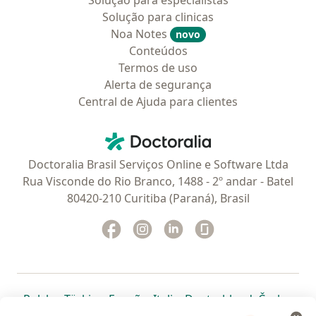
Solução para especialistas
Solução para clinicas
Noa Notes
novo
Conteúdos
Termos de uso
Alerta de segurança
Central de Ajuda para clientes
Contato
Doctoralia - Homepage
Doctoralia Brasil Serviços Online e Software Ltda
Rua Visconde do Rio Branco, 1488 - 2º andar - Batel
80420-210 Curitiba (Paraná), Brasil
Facebook
abre num novo separador
Instagram
abre num novo separador
Linkedin
abre num novo separad
Glassdoor
abre num novo se
abre num novo separador
abre num novo separador
abre num novo separador
abre num novo separado
abre num n
abre
Polska
,
Türkiye
,
España
,
Italia
,
Deutschland
,
Česko
,
abre num novo separador
abre num novo separador
abre num novo separador
abre num novo separa
abre num no
abre n