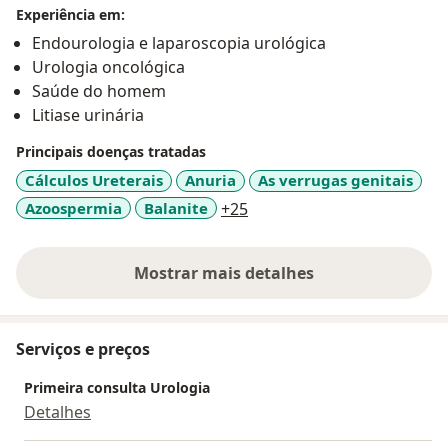
Laparoscópica, Saúdo do Homem, Andrologia,
Experiência em:
Infertilidade, Urologia ginecológica, Estudo
Endourologia e laparoscopia urológica
urodinâmico, Peniscopia, Emergências Urológicas e
Urologia oncológica
demais ramos da Urologia; e 1 ano de Urologia-
Saúde do homem
Oncológica no Hospital do Câncer de Pernambuco -
Litiase urinária
onde foram aprofundados os conhecimento de
oncologia na urologia, além do aprimoramento das
Principais doenças tratadas
técnicas em cirurgias de alta complexidade e
Cálculos Ureterais
Anuria
As verrugas genitais
laparoscopia.
a11y_sr_more_diseases
Azoospermia
Balanite
+25
Mostrar mais detalhes
sobre a experiência
Serviços e preços
Primeira consulta Urologia
Detalhes