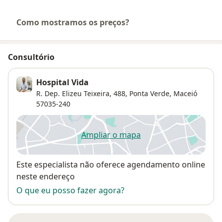
Como mostramos os preços?
Consultório
Hospital Vida
R. Dep. Elizeu Teixeira, 488,
Ponta Verde
,
Maceió
57035-240
Ampliar o mapa
abre num novo separador
Disponibilidade
Este especialista não oferece agendamento online
neste endereço
O que eu posso fazer agora?