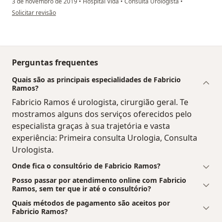
3 de novembro de 2019
•
Hospital Vida
•
Consulta Urologista
•
na opinião do utilizador EA
Solicitar revisão
Perguntas frequentes
Quais são as principais especialidades de Fabricio
Ramos?
Fabricio Ramos é urologista, cirurgião geral. Te
mostramos alguns dos serviços oferecidos pelo
especialista graças à sua trajetória e vasta
experiência: Primeira consulta Urologia, Consulta
Urologista.
Onde fica o consultório de Fabricio Ramos?
Posso passar por atendimento online com Fabricio
Ramos, sem ter que ir até o consultório?
Quais métodos de pagamento são aceitos por
Fabricio Ramos?