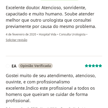
Excelente doutor. Atencioso, sonridente,
capacitado e muito humano. Soube atender
melhor que outro urologista que consultei
previamente por causa do mesmo problema.
4 de fevereiro de 2020
•
Hospital Vida
•
Consulta Urologista
•
na opinião do utilizador Gonzalo Abio
Solicitar revisão
EA
Opinião Verificada
E
Gostei muito de seu atendimento, atencioso,
ouvinte, e com profissionalismo
excelente.Indico este profissional a todos os
homens que queiram se cuidar de forma
profissional.