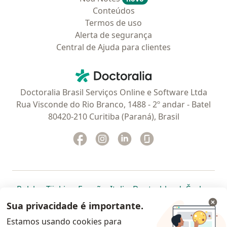
Conteúdos
Termos de uso
Alerta de segurança
Central de Ajuda para clientes
Contato
Doctoralia - Homepage
Doctoralia Brasil Serviços Online e Software Ltda
Rua Visconde do Rio Branco, 1488 - 2º andar - Batel
80420-210 Curitiba (Paraná), Brasil
Facebook
abre num novo separador
Instagram
abre num novo separador
Linkedin
abre num novo separad
Glassdoor
abre num novo se
abre num novo separador
abre num novo separador
abre num novo separador
abre num novo separado
abre num n
abre
Polska
,
Türkiye
,
España
,
Italia
,
Deutschland
,
Česko
,
abre num novo separador
abre num novo separador
abre num novo separador
abre num novo separa
abre num no
abre n
Portugal
,
México
,
Chile
,
Brasil
,
Argentina
,
Perú
,
Sua privacidade é importante.
abre num novo separad
Colombia
Estamos usando cookies para