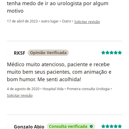
tenha medo de ir ao urologista por algum
motivo
na opinião do utilizador Santos
17 de abril de 2023
•
outro lugar
•
Outro
•
Solicitar revisão
RKSF
Opinião Verificada
R
Médico muito atencioso, paciente e recebe
muito bem seus pacientes, com animação e
bom humor. Me senti acolhida!
4 de agosto de 2020
•
Hospital Vida
•
Primeira consulta Urologia
•
na opinião do utilizador RKSF
Solicitar revisão
Gonzalo Abio
Consulta verificada
G