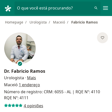
Men
O que você está procurando?
Homepage
Urologista
Maceió
Fabricio Ramos
Dr.
Fabricio Ramos
sobre as especializações
Urologista
·
Mais
Maceió
1 endereço
Número de registro: CRM: 6055 - AL | RQE Nº: 4110
RQE Nº: 4111
4 opiniões