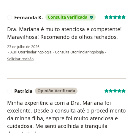
Fernanda K.
Consulta verificada
F
Dra. Mariana é muito atenciosa e competente!
Maravilhosa! Recomendo de olhos fechados.
23 de julho de 2026
•
Auri Otorrinolaringologia
•
Consulta Otorrinolaringologia
•
na opinião do utilizador Fernanda K.
Solicitar revisão
Patrícia
Opinião Verificada
P
Minha experiência com a Dra. Mariana foi
excelente. Desde a consulta até o procedimento
da minha filha, sempre foi muito atenciosa e
cuidadosa. Me senti acolhida e tranquila