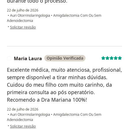
durante todo o processo.
22 de julho de 2026
•
Auri Otorrinolaringologia
•
Amigdalectomia Com Ou Sem
Adenoidectomia
na opinião do utilizador Patrícia
•
Solicitar revisão
Maria Laura
Opinião Verificada
M
Excelente médica, muito atenciosa, profissional,
sempre disponível a tirar minhas dúvidas.
Cuidou do meu filho com muito carinho, da
primeira consulta ao pós operatório.
Recomendo a Dra Mariana 100%!
22 de julho de 2026
•
Auri Otorrinolaringologia
•
Amigdalectomia Com Ou Sem
Adenoidectomia
na opinião do utilizador Maria Laura
•
Solicitar revisão