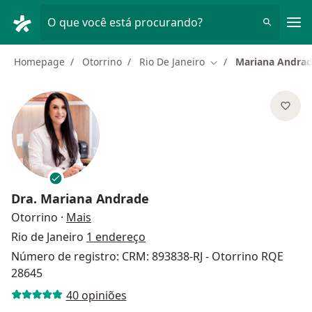
Men
O que você está procurando?
Homepage
Otorrino
Rio De Janeiro
Mariana Andra
Mudar de cidade
Dra.
Mariana Andrade
sobre as especializações
Otorrino
·
Mais
Rio de Janeiro
1 endereço
Número de registro: CRM: 893838-RJ - Otorrino RQE
28645
40 opiniões