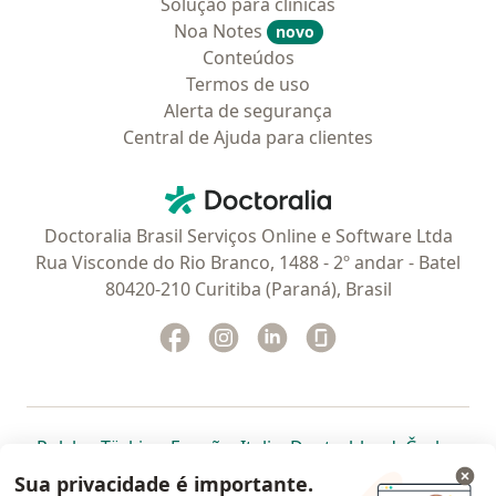
Solução para clinicas
Noa Notes
novo
Conteúdos
Termos de uso
Alerta de segurança
Central de Ajuda para clientes
Contato
Doctoralia - Homepage
Doctoralia Brasil Serviços Online e Software Ltda
Rua Visconde do Rio Branco, 1488 - 2º andar - Batel
80420-210 Curitiba (Paraná), Brasil
Facebook
abre num novo separador
Instagram
abre num novo separador
Linkedin
abre num novo separad
Glassdoor
abre num novo se
abre num novo separador
abre num novo separador
abre num novo separador
abre num novo separado
abre num n
abre
Polska
,
Türkiye
,
España
,
Italia
,
Deutschland
,
Česko
,
abre num novo separador
abre num novo separador
abre num novo separador
abre num novo separa
abre num no
abre n
Portugal
,
México
,
Chile
,
Brasil
,
Argentina
,
Perú
,
Sua privacidade é importante.