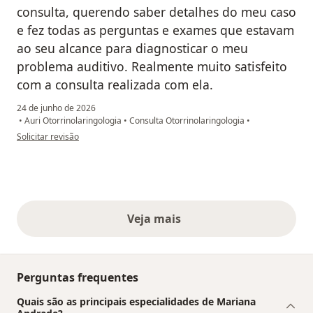
consulta, querendo saber detalhes do meu caso
e fez todas as perguntas e exames que estavam
ao seu alcance para diagnosticar o meu
problema auditivo. Realmente muito satisfeito
com a consulta realizada com ela.
24 de junho de 2026
•
Auri Otorrinolaringologia
•
Consulta Otorrinolaringologia
•
na opinião do utilizador Nahum Frias
Solicitar revisão
Veja mais
opiniões acima
Perguntas frequentes
Quais são as principais especialidades de Mariana