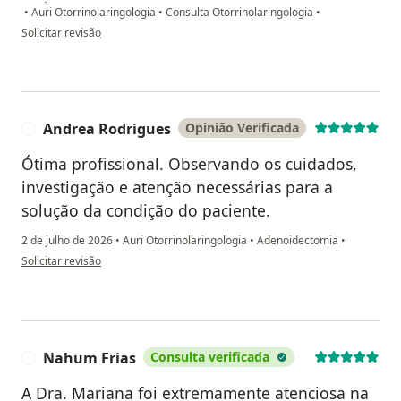
•
Auri Otorrinolaringologia
•
Consulta Otorrinolaringologia
•
na opinião do utilizador Willian Dias
Solicitar revisão
Andrea Rodrigues
Opinião Verificada
A
Ótima profissional. Observando os cuidados,
investigação e atenção necessárias para a
solução da condição do paciente.
2 de julho de 2026
•
Auri Otorrinolaringologia
•
Adenoidectomia
•
na opinião do utilizador Andrea Rodrigues
Solicitar revisão
Nahum Frias
Consulta verificada
N
A Dra. Mariana foi extremamente atenciosa na