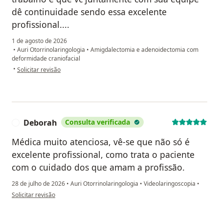
dê continuidade sendo essa excelente
profissional....
1 de agosto de 2026
•
Auri Otorrinolaringologia
•
Amigdalectomia e adenoidectomia com
deformidade craniofacial
na opinião do utilizador Danielle Nogueira Reis Santana Paula
•
Solicitar revisão
Deborah
Consulta verificada
D
Médica muito atenciosa, vê-se que não só é
excelente profissional, como trata o paciente
com o cuidado dos que amam a profissão.
28 de julho de 2026
•
Auri Otorrinolaringologia
•
Videolaringoscopia
•
na opinião do utilizador Deborah
Solicitar revisão