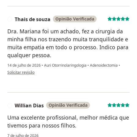
Thais de souza
Opinião Verificada
T
Dra. Mariana foi um achado, fez a cirurgia da
minha filha nos trazendo muita tranquilidade e
muita empatia em todo o processo. Indico para
qualquer pessoa.
14 de julho de 2026
•
Auri Otorrinolaringologia
•
Adenoidectomia
•
na opinião do utilizador Thais de souza
Solicitar revisão
Willian Dias
Opinião Verificada
W
Uma excelente profissional, melhor médica que
tivemos para nossos filhos.
7 de julho de 2026