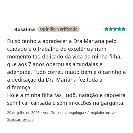
Rosalina
Opinião Verificada
R
Eu só tenho a agradecer a Dra Mariana pelo
cuidado e o trabalho de excelência num
momento tão delicado da vida da minha filha,
que aos 7 anos operou as amígdalas e
adenoide. Tudo correu muito bem e o carinho e
a dedicação da Dra Mariana fez toda a
diferença.
Hoje a minha filha faz, judô, natação e capoeira
sem ficar cansada e sem infecções na garganta.
20 de julho de 2026
•
Auri Otorrinolaringologia
•
Amigdalectomia
•
na opinião do utilizador Rosalina
Solicitar revisão