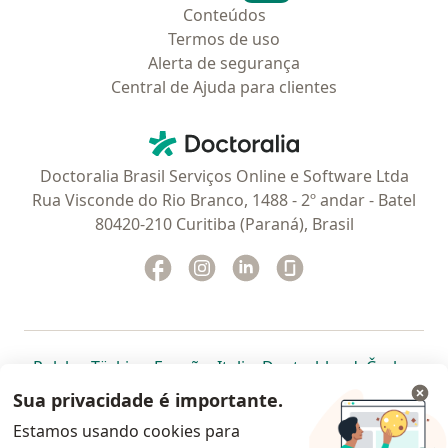
Conteúdos
Termos de uso
Alerta de segurança
Central de Ajuda para clientes
Contato
Doctoralia - Homepage
Doctoralia Brasil Serviços Online e Software Ltda
Rua Visconde do Rio Branco, 1488 - 2º andar - Batel
80420-210 Curitiba (Paraná), Brasil
Facebook
abre num novo separador
Instagram
abre num novo separador
Linkedin
abre num novo separad
Glassdoor
abre num novo se
abre num novo separador
abre num novo separador
abre num novo separador
abre num novo separado
abre num n
abre
Polska
,
Türkiye
,
España
,
Italia
,
Deutschland
,
Česko
,
abre num novo separador
abre num novo separador
abre num novo separador
abre num novo separa
abre num no
abre n
Portugal
,
México
,
Chile
,
Brasil
,
Argentina
,
Perú
,
Sua privacidade é importante.
abre num novo separad
Colombia
Estamos usando cookies para