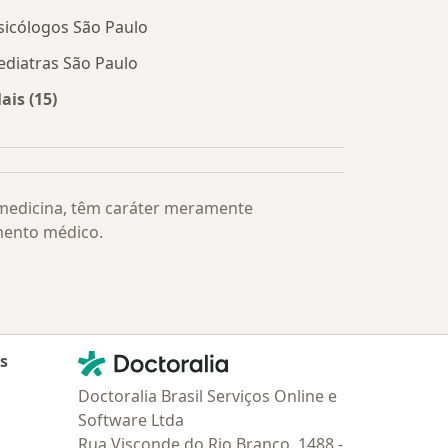
sicólogos São Paulo
ediatras São Paulo
ais (15)
Mais na categoria: Os médicos mais procurados
 medicina, têm caráter meramente
mento médico.
Contato
Doctoralia - Homepage
as
Doctoralia Brasil Serviços Online e
Software Ltda
Rua Visconde do Rio Branco, 1488 -