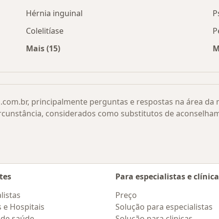
Hérnia inguinal
P
Colelitíase
P
Mais (15)
M
por cidade
Mais na categoria: Doenças relacionadas
.com.br, principalmente perguntas e respostas na área da
rcunstância, considerados como substitutos de aconselha
tes
Para especialistas e clínic
listas
Preço
s e Hospitais
Solução para especialistas
 de saúde
Solução para clinicas