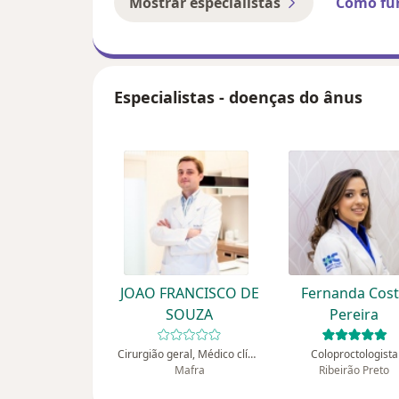
Mostrar especialistas
Como fu
Especialistas - doenças do ânus
JOAO FRANCISCO DE
Fernanda Cos
SOUZA
Pereira
Cirurgião geral, Médico clínico geral
Coloproctologista
Mafra
Ribeirão Preto