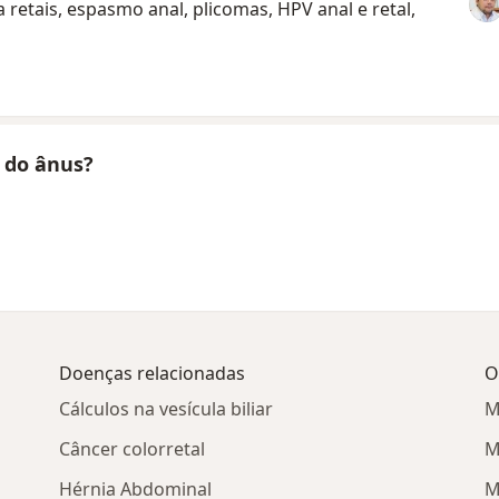
a retais, espasmo anal, plicomas, HPV anal e retal,
 do ânus?
Doenças relacionadas
O
Cálculos na vesícula biliar
M
Câncer colorretal
M
Hérnia Abdominal
M