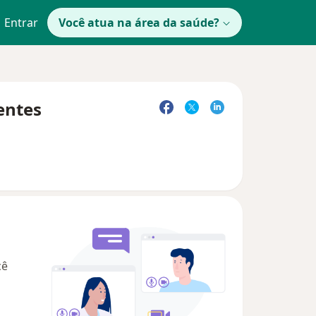
Entrar
Você atua na área da saúde?
entes
cê