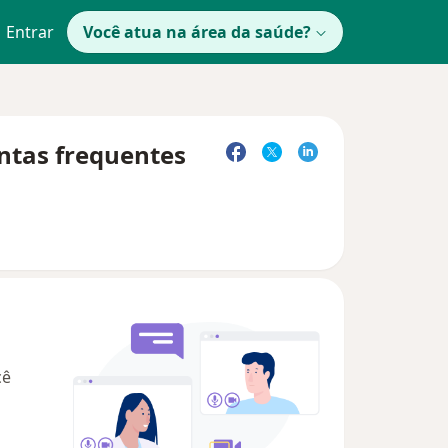
Entrar
Você atua na área da saúde?
untas frequentes
cê