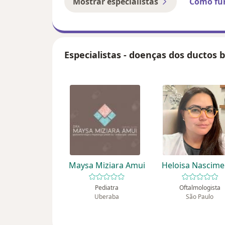
Mostrar especialistas
Como fu
Especialistas - doenças dos ductos b
Maysa Miziara Amui
Heloisa Nascim
Pediatra
Oftalmologista
Uberaba
São Paulo