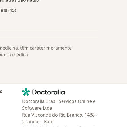
ediatras São Paulo
ais (15)
Mais na categoria: Os médicos mais procurados
 medicina, têm caráter meramente
mento médico.
Contato
Doctoralia - Homepage
as
Doctoralia Brasil Serviços Online e
Software Ltda
Rua Visconde do Rio Branco, 1488 -
2º andar - Batel