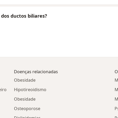
dos ductos biliares?
Doenças relacionadas
O
Obesidade
M
eiro
Hipotireoidismo
M
Obesidade
M
Osteoporose
P