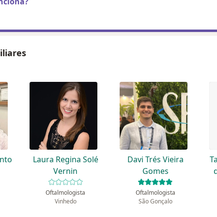
nciona?
iliares
ento
Laura Regina Solé
Davi Trés Vieira
T
Vernin
Gomes
Oftalmologista
Oftalmologista
Vinhedo
São Gonçalo