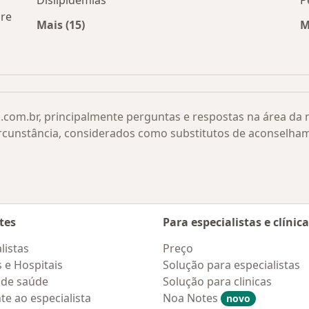
Dislipidemias
P
gre
Mais (15)
M
Mais na categoria: Doenças relacionadas
s Biliares por cidade
.com.br, principalmente perguntas e respostas na área da
rcunstância, considerados como substitutos de aconselha
tes
Para especialistas e clínic
listas
Preço
s e Hospitais
Solução para especialistas
 de saúde
Solução para clinicas
te ao especialista
Noa Notes
novo