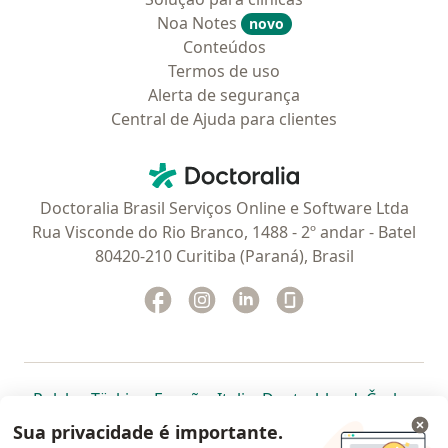
Noa Notes
novo
Conteúdos
Termos de uso
Alerta de segurança
Central de Ajuda para clientes
Contato
Doctoralia - Homepage
Doctoralia Brasil Serviços Online e Software Ltda
Rua Visconde do Rio Branco, 1488 - 2º andar - Batel
80420-210 Curitiba (Paraná), Brasil
Facebook
abre num novo separador
Instagram
abre num novo separador
Linkedin
abre num novo separad
Glassdoor
abre num novo se
abre num novo separador
abre num novo separador
abre num novo separador
abre num novo separado
abre num n
abre
Polska
,
Türkiye
,
España
,
Italia
,
Deutschland
,
Česko
,
abre num novo separador
abre num novo separador
abre num novo separador
abre num novo separa
abre num no
abre n
Portugal
,
México
,
Chile
,
Brasil
,
Argentina
,
Perú
,
Sua privacidade é importante.
abre num novo separad
Colombia