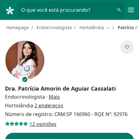
Men
O que você está procurando?
Homepage
Endocrinologista
Hortolândia
Patrícia 
Mudar de cida
Dra.
Patrícia Amorin de Aguiar Cassalati
sobre as especializações
Endocrinologista
·
Mais
Hortolândia
2 endereços
Número de registro: CRM:SP 166960 - RQE Nº: 92976
12 opiniões