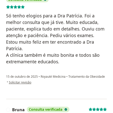
Só tenho elogios para a Dra Patrícia. Foi a
melhor consulta que já tive. Muito educada,
paciente, explica tudo em detalhes. Ouviu com
atenção e paciência. Pediu vários exames.
Estou muito feliz em ter encontrado a Dra
Patrícia.
A clínica também é muito bonita e todos são
extremamente educados.
15 de outubro de 2025
•
Royauté Medicina
•
Tratamento da Obesidade
na opinião do utilizador Thais Caroline dos Santos
•
Solicitar revisão
Bruna
Consulta verificada
B