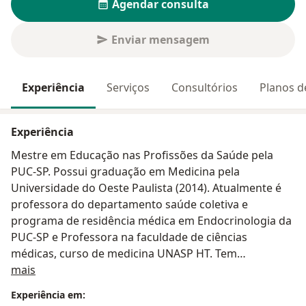
Agendar consulta
Enviar mensagem
Experiência
Serviços
Consultórios
Planos d
Experiência
Mestre em Educação nas Profissões da Saúde pela
PUC-SP. Possui graduação em Medicina pela
Universidade do Oeste Paulista (2014). Atualmente é
professora do departamento saúde coletiva e
programa de residência médica em Endocrinologia da
PUC-SP e Professora na faculdade de ciências
médicas, curso de medicina UNASP HT. Tem
Sobre mim
especialização em Clinica Médica e Endocrinologia e
mais
Metabologia pelo programa de Residência Médica da
Experiência em:
PUC-SP. Atua como médica endocrinologista na clínica