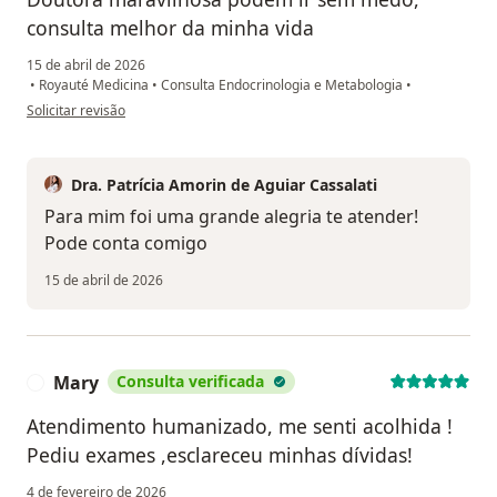
consulta melhor da minha vida
15 de abril de 2026
•
Royauté Medicina
•
Consulta Endocrinologia e Metabologia
•
na opinião do utilizador Vanessa
Solicitar revisão
Dra. Patrícia Amorin de Aguiar Cassalati
Para mim foi uma grande alegria te atender!
Pode conta comigo
15 de abril de 2026
Mary
Consulta verificada
M
Atendimento humanizado, me senti acolhida !
Pediu exames ,esclareceu minhas dívidas!
4 de fevereiro de 2026