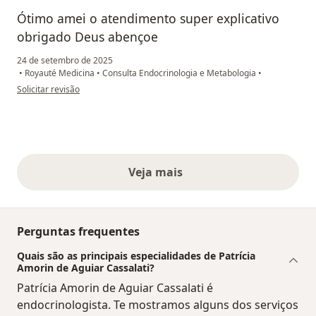
Ótimo amei o atendimento super explicativo
obrigado Deus abençoe
24 de setembro de 2025
•
Royauté Medicina
•
Consulta Endocrinologia e Metabologia
•
na opinião do utilizador Bruna
Solicitar revisão
Veja mais
opiniões acima
Perguntas frequentes
Quais são as principais especialidades de Patrícia
Amorin de Aguiar Cassalati?
Patrícia Amorin de Aguiar Cassalati é
endocrinologista. Te mostramos alguns dos serviços