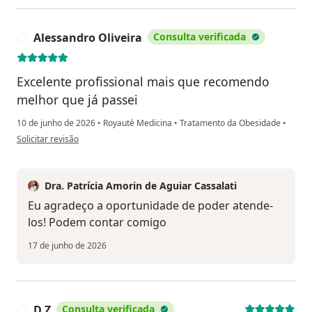
Alessandro Oliveira
Consulta verificada
A
Excelente profissional mais que recomendo
melhor que já passei
10 de junho de 2026
•
Royauté Medicina
•
Tratamento da Obesidade
•
na opinião do utilizador Alessandro Oliveira
Solicitar revisão
Dra. Patrícia Amorin de Aguiar Cassalati
Eu agradeço a oportunidade de poder atende-
los! Podem contar comigo
17 de junho de 2026
D Z
Consulta verificada
D