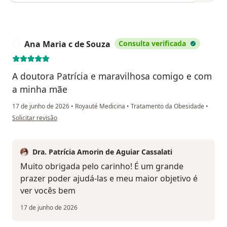
Ana Maria c de Souza
Consulta verificada
A
A doutora Patrícia e maravilhosa comigo e com
a minha mãe
17 de junho de 2026
•
Royauté Medicina
•
Tratamento da Obesidade
•
na opinião do utilizador Ana Maria c de Souza
Solicitar revisão
Dra. Patrícia Amorin de Aguiar Cassalati
Muito obrigada pelo carinho! É um grande
prazer poder ajudá-las e meu maior objetivo é
ver vocês bem
17 de junho de 2026