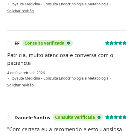
•
Royauté Medicina
•
Consulta Endocrinologia e Metabologia
•
na opinião do utilizador Mary
Solicitar revisão
EF
Consulta verificada
E
Patricia, muito atenciosa e conversa com o
paciencte
4 de fevereiro de 2026
•
Royauté Medicina
•
Consulta Endocrinologia e Metabologia
•
na opinião do utilizador EF
Solicitar revisão
Daniele Santos
Consulta verificada
D
"Com certeza eu a recomendo e estou ansiosa