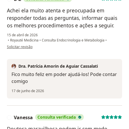
Achei ela muito atenta e preocupada em
responder todas as perguntas, informar quais
os melhores procedimentos e ações a seguir.
15 de abril de 2026
•
Royauté Medicina
•
Consulta Endocrinologia e Metabologia
•
na opinião do utilizador D Z
Solicitar revisão
Dra. Patrícia Amorin de Aguiar Cassalati
Fico muito feliz em poder ajudá-los! Pode contar
comigo
17 de junho de 2026
Vanessa
Consulta verificada
V
Doutora maravilhosa podem ir sem medo,