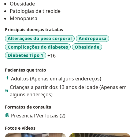
Obesidade
Royauté Medicina.
Patologias da tireoide
Menopausa
Principais doenças tratadas
Alterações do peso corporal
Andropausa
Complicações do diabetes
Obesidade
a11y_sr_more_diseases
Diabetes Tipo 1
+16
Pacientes que trato
Adultos (Apenas em alguns endereços)
Crianças a partir dos 13 anos de idade (Apenas em
alguns endereços)
Formatos de consulta
Presencial
Ver locais (2)
Fotos e vídeos