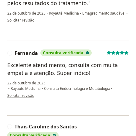
pelos resultados do tratamento."
22 de outubro de 2025
•
Royauté Medicina
•
Emagrecimento saudável
•
na opinião do utilizador Daniele Santos
Solicitar revisão
Fernanda
Consulta verificada
F
Excelente atendimento, consulta com muita
empatia e atenção. Super indico!
22 de outubro de 2025
•
Royauté Medicina
•
Consulta Endocrinologia e Metabologia
•
na opinião do utilizador Fernanda
Solicitar revisão
Thais Caroline dos Santos
T
Consulta verificada