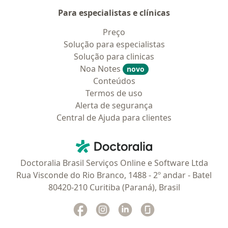
Para especialistas e clínicas
Preço
Solução para especialistas
Solução para clinicas
Noa Notes
novo
Conteúdos
Termos de uso
Alerta de segurança
Central de Ajuda para clientes
Contato
Doctoralia - Homepage
Doctoralia Brasil Serviços Online e Software Ltda
Rua Visconde do Rio Branco, 1488 - 2º andar - Batel
80420-210 Curitiba (Paraná), Brasil
Facebook
abre num novo separador
Instagram
abre num novo separador
Linkedin
abre num novo separad
Glassdoor
abre num novo se