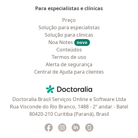
Para especialistas e clínicas
Preço
Solução para especialistas
Solução para clinicas
Noa Notes
novo
Conteúdos
Termos de uso
Alerta de segurança
Central de Ajuda para clientes
Contato
Doctoralia - Homepage
Doctoralia Brasil Serviços Online e Software Ltda
Rua Visconde do Rio Branco, 1488 - 2º andar - Batel
80420-210 Curitiba (Paraná), Brasil
Facebook
abre num novo separador
Instagram
abre num novo separador
Linkedin
abre num novo separad
Glassdoor
abre num novo se