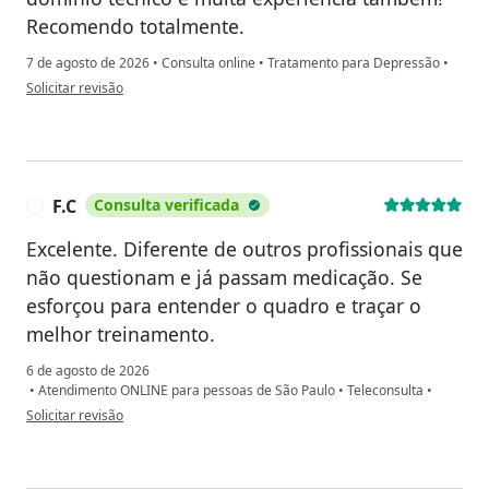
Recomendo totalmente.
7 de agosto de 2026
•
Consulta online
•
Tratamento para Depressão
•
na opinião do utilizador César A
Solicitar revisão
F.C
Consulta verificada
F
Excelente. Diferente de outros profissionais que
não questionam e já passam medicação. Se
esforçou para entender o quadro e traçar o
melhor treinamento.
6 de agosto de 2026
•
Atendimento ONLINE para pessoas de São Paulo
•
Teleconsulta
•
na opinião do utilizador F.C
Solicitar revisão