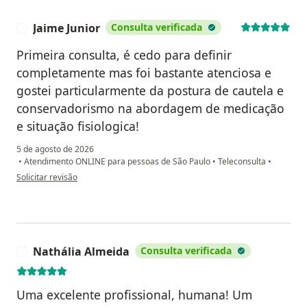
Jaime Junior
Consulta verificada
J
Primeira consulta, é cedo para definir
completamente mas foi bastante atenciosa e
gostei particularmente da postura de cautela e
conservadorismo na abordagem de medicação
e situação fisiologica!
5 de agosto de 2026
•
Atendimento ONLINE para pessoas de São Paulo
•
Teleconsulta
•
na opinião do utilizador Jaime Junior
Solicitar revisão
Nathália Almeida
Consulta verificada
N
Uma excelente profissional, humana! Um