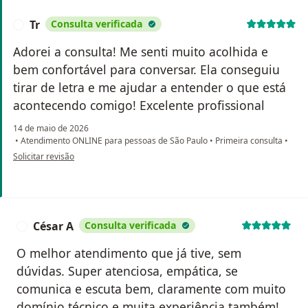
Tr
Consulta verificada
T
Adorei a consulta! Me senti muito acolhida e
bem confortável para conversar. Ela conseguiu
tirar de letra e me ajudar a entender o que está
acontecendo comigo! Excelente profissional
14 de maio de 2026
•
Atendimento ONLINE para pessoas de São Paulo
•
Primeira consulta
•
na opinião do utilizador Tr
Solicitar revisão
César A
Consulta verificada
C
O melhor atendimento que já tive, sem
dúvidas. Super atenciosa, empática, se
comunica e escuta bem, claramente com muito
domínio técnico e muita experiência também!