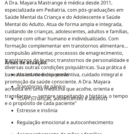
A Dra. Mayara Mastrange é médica desde 2011,
especializada em Pediatria, com pós-graduações em
Saúde Mental da Criança e do Adolescente e Saúde
Mental do Adulto. Atua de forma ampla e integrada,
cuidando de crianças, adolescentes, adultos e famílias,
sempre com olhar humano e individualizado. Com
formação complementar em transtornos alimentares,
compulsão alimentar, processos de emagrecimento,
transtornos de humor, transtornos de personalidade e
Áreas de atuação:
diversas outras condições psiquiátricas. Sua prática é
baseada em medicina preventiva, cuidado integral e
Ansiedade e depressão
promoção da saúde consciente. A Dra. Mayara
Transtorno de pânico
acredita em uma medicina que acolhe, orienta e
transforma — sempre respeitando a história, o tempo
TDAH (crianças, adolescentes e adultos)
e o propósito de cada paciente"
Estresse e insônia
Regulação emocional e autoconhecimento