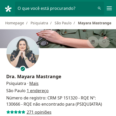
Men
O que você está procurando?
Homepage
Psiquiatra
São Paulo
Mayara Mastrange
Dra.
Mayara Mastrange
sobre as especializações
Psiquiatra
·
Mais
São Paulo
1 endereço
Número de registro: CRM SP 151320 - RQE Nº:
130666 - RQE não encontrado para (PSIQUIATRA)
271 opiniões