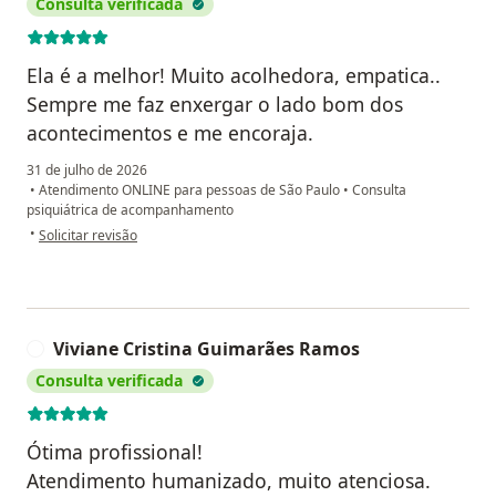
Consulta verificada
Ela é a melhor! Muito acolhedora, empatica..
Sempre me faz enxergar o lado bom dos
acontecimentos e me encoraja.
31 de julho de 2026
•
Atendimento ONLINE para pessoas de São Paulo
•
Consulta
psiquiátrica de acompanhamento
na opinião do utilizador Francielle Neris dos Santos
•
Solicitar revisão
Viviane Cristina Guimarães Ramos
V
Consulta verificada
Ótima profissional!
Atendimento humanizado, muito atenciosa.