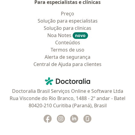
Para especialistas e clínicas
Preço
Solução para especialistas
Solução para clinicas
Noa Notes
novo
Conteúdos
Termos de uso
Alerta de segurança
Central de Ajuda para clientes
Contato
Doctoralia - Homepage
Doctoralia Brasil Serviços Online e Software Ltda
Rua Visconde do Rio Branco, 1488 - 2º andar - Batel
80420-210 Curitiba (Paraná), Brasil
Facebook
abre num novo separador
Instagram
abre num novo separador
Linkedin
abre num novo separad
Glassdoor
abre num novo se