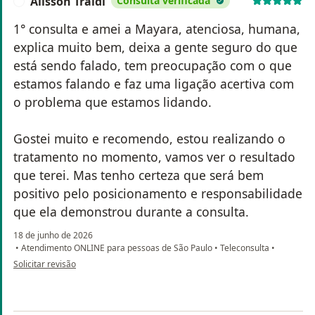
Alisson Traldi
Consulta verificada
A
1° consulta e amei a Mayara, atenciosa, humana,
explica muito bem, deixa a gente seguro do que
está sendo falado, tem preocupação com o que
estamos falando e faz uma ligação acertiva com
o problema que estamos lidando.
Gostei muito e recomendo, estou realizando o
tratamento no momento, vamos ver o resultado
que terei. Mas tenho certeza que será bem
positivo pelo posicionamento e responsabilidade
que ela demonstrou durante a consulta.
18 de junho de 2026
•
Atendimento ONLINE para pessoas de São Paulo
•
Teleconsulta
•
na opinião do utilizador Alisson Traldi
Solicitar revisão