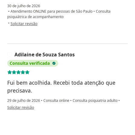
30 de julho de 2026
•
Atendimento ONLINE para pessoas de São Paulo
•
Consulta
psiquiátrica de acompanhamento
na opinião do utilizador Viviane Cristina Guimarães Ramos
•
Solicitar revisão
Adilaine de Souza Santos
A
Consulta verificada
Fui bem acolhida. Recebi toda atenção que
precisava.
29 de julho de 2026
•
Consulta online
•
Consulta psiquiatria adulto
•
na opinião do utilizador Adilaine de Souza Santos
Solicitar revisão