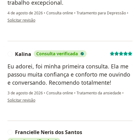
trabalho excepcional.
4 de agosto de 2026
•
Consulta online
•
Tratamento para Depressão
•
na opinião do utilizador Nathália Almeida
Solicitar revisão
Kalina
Consulta verificada
K
Eu adorei, foi minha primeira consulta. Ela me
passou muita confiança e conforto me ouvindo
e conversando. Recomendo totalmente!
3 de agosto de 2026
•
Consulta online
•
Tratamento da ansiedade
•
na opinião do utilizador Kalina
Solicitar revisão
Francielle Neris dos Santos
F