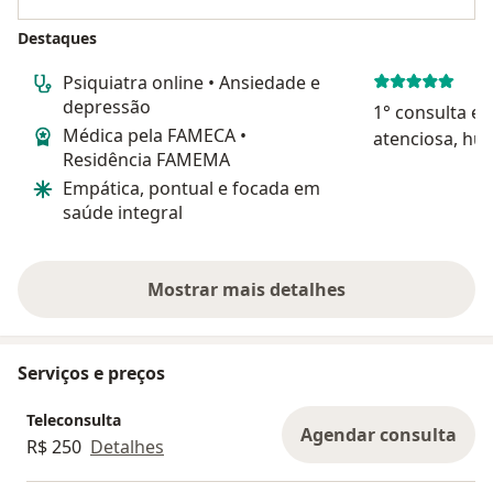
Destaques
Psiquiatra online • Ansiedade e
depressão
1° consulta e 
Médica pela FAMECA •
atenciosa, hu
Residência FAMEMA
bem, deixa a 
Empática, pontual e focada em
está sendo fa
saúde integral
preocupação 
falando e faz 
com o problem
Mostrar mais detalhes
sobre a experiência
Serviços e preços
Teleconsulta
Agendar consulta
R$ 250
Detalhes