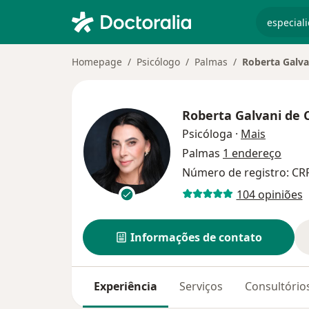
especiali
Homepage
Psicólogo
Palmas
Roberta Galva
Roberta Galvani de 
sobre as
Psicóloga
·
Mais
Palmas
1 endereço
Número de registro: CR
104 opiniões
Informações de contato
Experiência
Serviços
Consultório