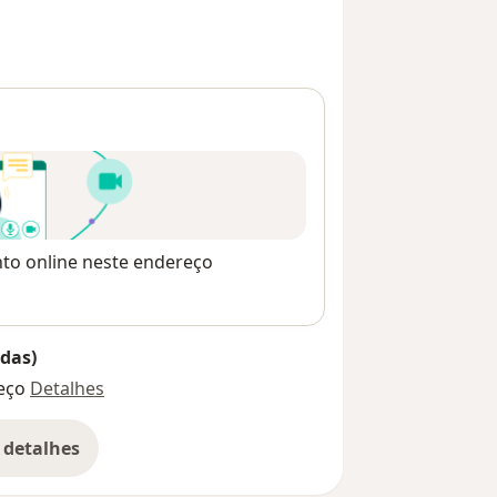
nto online neste endereço
das)
eço
Detalhes
 detalhes
bre o endereço