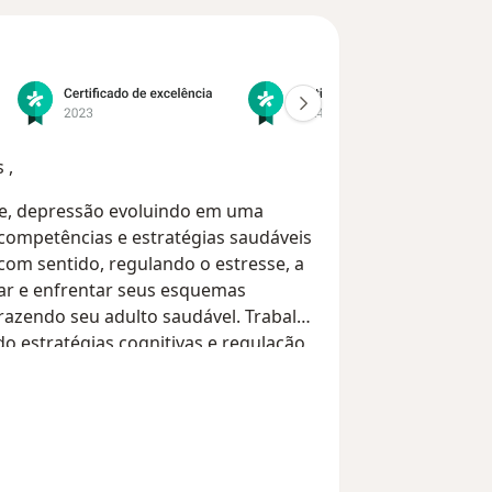
 ,
de, depressão evoluindo em uma
 competências e estratégias saudáveis
com sentido, regulando o estresse, a
car e enfrentar seus esquemas
trazendo seu adulto saudável. Trabalho
 estratégias cognitivas e regulação
isfação. Construimos juntos estratégias
ejando crises, resolução de problemas
essão, alterações de humor,
vida pessoal e profissional, em seus
as gerais, pessoais, profissionais e