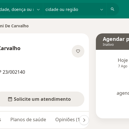
dade, doença ou nome
cidade ou região
ni De Carvalho
Agendar p
Inativo
Carvalho
 especializações
Hoje
7 Ago
P 23/002140
agend
Solicite um atendimento
s
Planos de saúde
Opiniões (104)