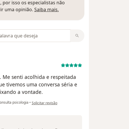
 por isso os especialistas não
Saber mais sobre pareceres
ir uma opinião.
Saiba mais.
m opiniões
 Me senti acolhida e respeitada
ue tivemos uma conversa séria e
ixando a vontade.
na opinião do utilizador V.M.
onsulta psicologia
•
Solicitar revisão