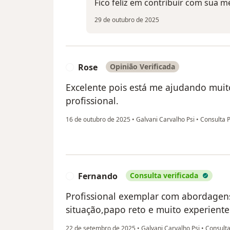
Fico feliz em contribuir com sua m
29 de outubro de 2025
Rose
Opinião Verificada
R
Excelente pois está me ajudando mu
profissional.
16 de outubro de 2025
•
Galvani Carvalho Psi
•
Consulta P
Fernando
Consulta verificada
F
Profissional exemplar com abordagens
situação,papo reto e muito experiente
22 de setembro de 2025
•
Galvani Carvalho Psi
•
Consulta