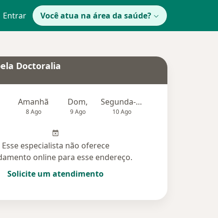
Entrar
Você atua na área da saúde?
ela Doctoralia
Amanhã
Dom,
Segunda-feira
Ter,
Qu
8 Ago
9 Ago
10 Ago
11 Ago
12 Ag
Esse especialista não oferece
amento online para esse endereço.
Solicite um atendimento