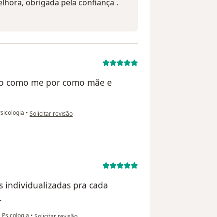
elhora, obrigada pela confiança .
ito como me por como mãe e
na opinião do utilizador Rose
sicologia
•
Solicitar revisão
 individualizadas pra cada
.
na opinião do utilizador Fernando
 Psicologia
•
Solicitar revisão