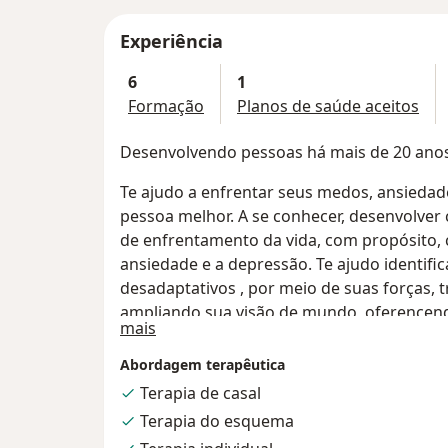
Experiência
6
1
Formação
Planos de saúde aceitos
Desenvolvendo pessoas há mais de 20 anos
Te ajudo a enfrentar seus medos, ansieda
pessoa melhor. A se conhecer, desenvolver
de enfrentamento da vida, com propósito, 
ansiedade e a depressão. Te ajudo identifi
desadaptativos , por meio de suas forças, 
ampliando sua visão de mundo, oferencendo
Sobre mim
mais
emocional para lidar com a raiva, e a insat
para diminuir prejuízos, transtornos, man
Abordagem terapêutica
e conflitos, lidando com o estresse, a depr
Terapia de casal
transtornos de personalidades ao longo da 
Terapia do esquema
relacionamentos. Desenvolvemos competênci