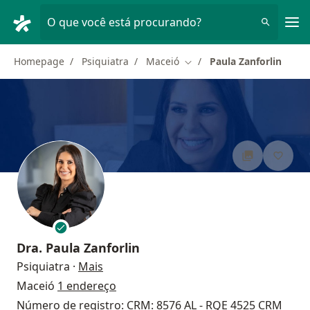
Men
O que você está procurando?
Homepage
Psiquiatra
Maceió
Paula Zanforlin
Mudar de cidade
Dra.
Paula Zanforlin
sobre as especializações
Psiquiatra
·
Mais
Maceió
1 endereço
Número de registro: CRM: 8576 AL - RQE 4525 CRM