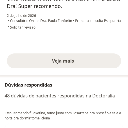
Dra! Super recomendo.
2 de julho de 2026
•
Consultório Online Dra. Paula Zanforlin
•
Primeira consulta Psiquiatria
na opinião do utilizador Thiago Mota
•
Solicitar revisão
Veja mais
opiniões acima
Dúvidas respondidas
48 dúvidas de pacientes respondidas na Doctoralia
Estou tomando fluoxetina, tomo junto com Losartana pra pressão alta e a
noite pra dormir tomei clona