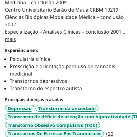
Medicina – conclusão 2009
Centro Universitário Barão de Mauá CRBM 10219
Ciências Biológicas Modalidade Médica – conclusão
2002
Especialização – Analises Clínicas – conclusão 2001
Sobre mim
Especialização – Analises Ambientais – conclusão 2002
mais
Pós-Graduação Médica modalidade Lato Sensu em
Experiência em:
Psiquiatria – conclusão
Psiquiatria clínica
fev/2012
Prescrição e orientação para uso de cannabis
Pós-Graduação Médica modalidade Lato Sensu em
medicinal
Psiquiatria da Infância e
Transtornos depressivos
Adolescência – conclusão mar/2014
Transtorno do espectro autista
nstituto Brasileiro de Acupuntura
Acupuntura Auricular – conclusão fev/2004
Principais doenças tratadas
Instituto Brasileiro de Acupuntura
Depressão
Transtorno da ansiedade
Especializações Acupuntura Auricular – conclusão
Transtorno de déficit de atenção com hiperatividade (
2009
Transtorno Obsesivo Compulsivo (TOC)
Universidade Aberta – Faculdade de Medicina – USP
a11y_sr_m
Transtornos De Estresse Pós-Traumáticos
+22
Ribeirão Preto – conclusão 1997