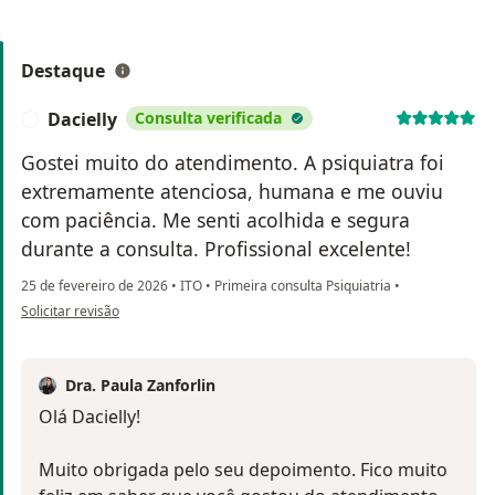
Destaque
Dacielly
Consulta verificada
D
Gostei muito do atendimento. A psiquiatra foi
extremamente atenciosa, humana e me ouviu
com paciência. Me senti acolhida e segura
durante a consulta. Profissional excelente!
25 de fevereiro de 2026
•
ITO
•
Primeira consulta Psiquiatria
•
na opinião do utilizador Dacielly
Solicitar revisão
Dra. Paula Zanforlin
Olá Dacielly!
Muito obrigada pelo seu depoimento. Fico muito