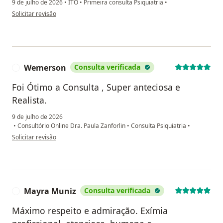
9 de julho de 2026
•
ITO
•
Primeira consulta Psiquiatria
•
na opinião do utilizador Simone
Solicitar revisão
Wemerson
Consulta verificada
W
Foi Ótimo a Consulta , Super anteciosa e
Realista.
9 de julho de 2026
•
Consultório Online Dra. Paula Zanforlin
•
Consulta Psiquiatria
•
na opinião do utilizador Wemerson
Solicitar revisão
Mayra Muniz
Consulta verificada
M
Máximo respeito e admiração. Exímia