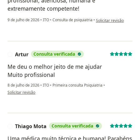
profissional, atenciosa, humana e
extremamente competente!
na opinião do utilizador
9 de julho de 2026
•
ITO
•
Consulta de psiquiatria
•
Solicitar revisão
Artur
Consulta verificada
A
Me deu o melhor jeito de me ajudar
Muito profissional
8 de julho de 2026
•
ITO
•
Primeira consulta Psiquiatria
•
na opinião do utilizador Artur
Solicitar revisão
Thiago Mota
Consulta verificada
T
Uma médica muito técnica e humana! Parabéns