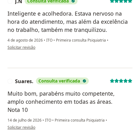
J.N
Consulta verificada
J
Inteligente e acolhedora. Estava nervoso na
hora do atendimento, mas além da excelência
no trabalho, também me tranquilizou.
4 de agosto de 2026
•
ITO
•
Primeira consulta Psiquiatria
•
na opinião do utilizador J.N
Solicitar revisão
Suares.
Consulta verificada
S
Muito bom, parabéns muito competente,
amplo conhecimento em todas as áreas.
Nota 10
14 de julho de 2026
•
ITO
•
Primeira consulta Psiquiatria
•
na opinião do utilizador Suares.
Solicitar revisão