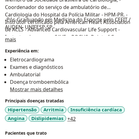
Coordenador do serviço de ambulatório de
Cardiologia do Hospital da Polícia Militar - HPM-PR. -
-Pós-Graduando em Medicina do Esporte pelo CEFIT /
Instrutor certificado pela American Heart Association
AUDEN- UNIFESP-SP
de ACLS - Advanced Cardiovascular Life Support -
Instrutor dos cursos SAVE e POCUS- Point of Care
Sobre mim
mais
Ultrassound no CSC PUC-PR -Pós-Graduado em Perícia
Experiência em:
Médica pela Faculdade Unimed e pela TPMED
-2024/2025 -Pós-Graduado em Direito Médico e da
Eletrocardiograma
Saúde pela PUC-PR - 2024/2025
Exames e diagnósticos
Ambulatorial
Doença tromboembólica
Mostrar mais detalhes
Principais doenças tratadas
Hipertensão
Arritmia
Insuficiência cardíaca
a11y_sr_more_diseases
Angina
Dislipidemias
+42
Pacientes que trato