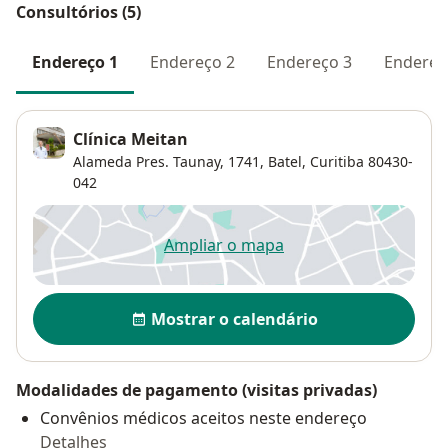
Consultórios (5)
Endereço 1
Endereço 2
Endereço 3
Endereç
Clínica Meitan
Alameda Pres. Taunay, 1741,
Batel
,
Curitiba
80430-
042
Ampliar o mapa
abre num novo separador
Disponibilidade
Mostrar o calendário
Modalidades de pagamento (visitas privadas)
Convênios médicos aceitos neste endereço
Detalhes