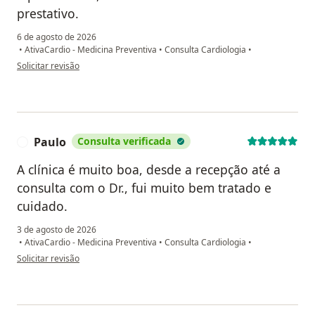
prestativo.
6 de agosto de 2026
•
AtivaCardio - Medicina Preventiva
•
Consulta Cardiologia
•
na opinião do utilizador Alexandre Muniz
Solicitar revisão
Paulo
Consulta verificada
P
A clínica é muito boa, desde a recepção até a
consulta com o Dr., fui muito bem tratado e
cuidado.
3 de agosto de 2026
•
AtivaCardio - Medicina Preventiva
•
Consulta Cardiologia
•
na opinião do utilizador Paulo
Solicitar revisão