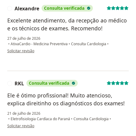
Alexandre
Consulta verificada
A
Excelente atendimento, da recepção ao médico
e os técnicos de exames. Recomendo!
27 de julho de 2026
•
AtivaCardio - Medicina Preventiva
•
Consulta Cardiologia
•
na opinião do utilizador Alexandre
Solicitar revisão
RKL
Consulta verificada
R
Ele é ótimo profissional! Muito atencioso,
explica direitinho os diagnósticos dos exames!
21 de julho de 2026
•
Eletrofisiologia Cardíaca do Paraná
•
Consulta Cardiologia
•
na opinião do utilizador RKL
Solicitar revisão