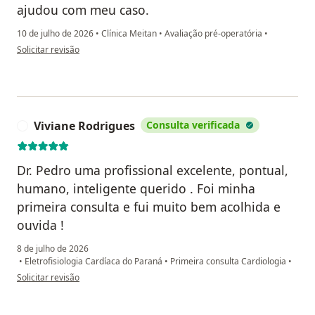
ajudou com meu caso.
10 de julho de 2026
•
Clínica Meitan
•
Avaliação pré-operatória
•
na opinião do utilizador S.H.W.
Solicitar revisão
Viviane Rodrigues
Consulta verificada
V
Dr. Pedro uma profissional excelente, pontual,
humano, inteligente querido . Foi minha
primeira consulta e fui muito bem acolhida e
ouvida !
8 de julho de 2026
•
Eletrofisiologia Cardíaca do Paraná
•
Primeira consulta Cardiologia
•
na opinião do utilizador Viviane Rodrigues
Solicitar revisão