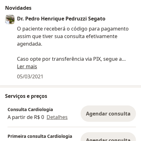
Novidades
Dr. Pedro Henrique Pedruzzi Segato
O paciente receberá o código para pagamento
assim que tiver sua consulta efetivamente
agendada.
Caso opte por transferência via PIX, segue a
chave: segatopedro@yahoo.com.br
Ler mais
-Obs: o pagamento deve ser
05/03/2021
realizado/confirmado com pelo menos 24 horas
antes da consulta
Serviços e preços
Consulta Cardiologia
Agendar consulta
A partir de R$ 0
Detalhes
Primeira consulta Cardiologia
Agendar consulta