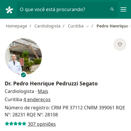
Men
O que você está procurando?
Homepage
Cardiologista
Curitiba
Pedro Henrique 
Mudar de cidade
Dr.
Pedro Henrique Pedruzzi Segato
sobre as especializações
Cardiologista
·
Mais
Curitiba
4 endereços
Número de registro: CRM PR 37112 CNRM 399061 RQE
Nº: 28231 RQE Nº: 28108
307 opiniões