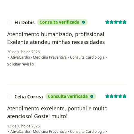
Eli Dobis
Consulta verificada
E
Atendimento humanizado, profissional
Exelente atendeu minhas necessidades
20 de julho de 2026
•
AtivaCardio - Medicina Preventiva
•
Consulta Cardiologia
•
na opinião do utilizador Eli Dobis
Solicitar revisão
Celia Correa
Consulta verificada
C
Atendimento excelente, pontual e muito
atencioso! Gostei muito!
13 de julho de 2026
•
AtivaCardio - Medicina Preventiva
•
Consulta Cardiologia
•