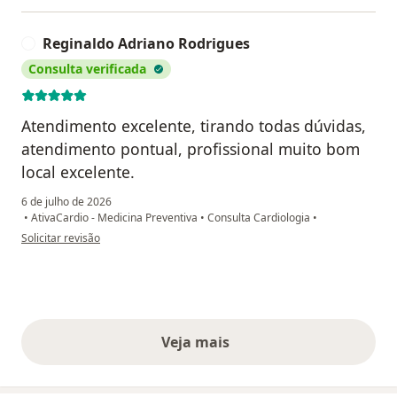
Reginaldo Adriano Rodrigues
R
Consulta verificada
Atendimento excelente, tirando todas dúvidas,
atendimento pontual, profissional muito bom
local excelente.
6 de julho de 2026
•
AtivaCardio - Medicina Preventiva
•
Consulta Cardiologia
•
na opinião do utilizador Reginaldo Adriano Rodrigues
Solicitar revisão
Veja mais
opiniões acima