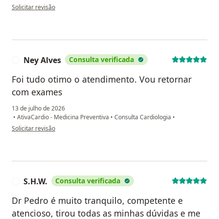
na opinião do utilizador Celia Correa
Solicitar revisão
Ney Alves
Consulta verificada
N
Foi tudo otimo o atendimento. Vou retornar
com exames
13 de julho de 2026
•
AtivaCardio - Medicina Preventiva
•
Consulta Cardiologia
•
na opinião do utilizador Ney Alves
Solicitar revisão
S.H.W.
Consulta verificada
S
Dr Pedro é muito tranquilo, competente e
atencioso, tirou todas as minhas dúvidas e me