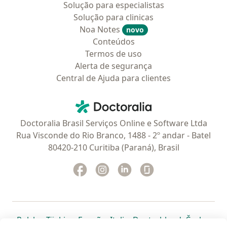
Solução para especialistas
Solução para clinicas
Noa Notes
novo
Conteúdos
Termos de uso
Alerta de segurança
Central de Ajuda para clientes
Contato
Doctoralia - Homepage
Doctoralia Brasil Serviços Online e Software Ltda
Rua Visconde do Rio Branco, 1488 - 2º andar - Batel
80420-210 Curitiba (Paraná), Brasil
Facebook
abre num novo separador
Instagram
abre num novo separador
Linkedin
abre num novo separad
Glassdoor
abre num novo se
abre num novo separador
abre num novo separador
abre num novo separador
abre num novo separado
abre num n
abre
Polska
,
Türkiye
,
España
,
Italia
,
Deutschland
,
Česko
,