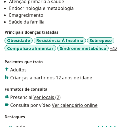
Atenção primária à saúde
Endocrinologia e metabologia
Emagrecimento
Saúde da família
Principais doenças tratadas
Obesidade
Resistência À Insulina
Sobrepeso
a11y
Compulsão alimentar
Síndrome metabólica
+42
Pacientes que trato
Adultos
Crianças a partir dos 12 anos de idade
Formatos de consulta
Presencial
Ver locais (2)
Consulta por vídeo
Ver calendário online
Destaques