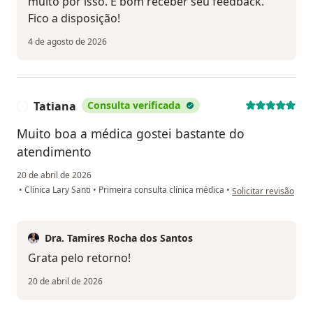
muito por isso. É bom receber seu feedback.
Fico a disposição!
4 de agosto de 2026
Tatiana
Consulta verificada
T
Muito boa a médica gostei bastante do
atendimento
20 de abril de 2026
na opinião do utiliza
•
Clínica Lary Santi
•
Primeira consulta clínica médica
•
Solicitar revisão
Dra. Tamires Rocha dos Santos
Grata pelo retorno!
20 de abril de 2026