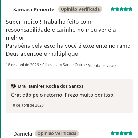
Samara Pimentel
Opinião Verificada
S
Super indico ! Trabalho feito com
responsabilidade e carinho no meu ver é a
melhor
Parabéns pela escolha você é excelente no ramo
Deus abençoe e multiplique
na opinião do utilizador Sam
18 de abril de 2026
•
Clínica Lary Santi
•
Outro
•
Solicitar revisão
Dra. Tamires Rocha dos Santos
Gratidão pelo retorno. Prezo muito por isso.
18 de abril de 2026
Daniela
Opinião Verificada
D