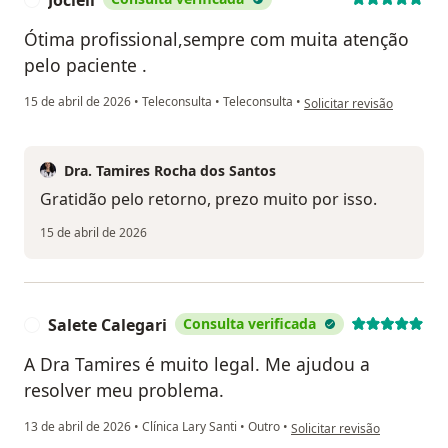
Ótima profissional,sempre com muita atenção
pelo paciente .
na opinião do utilizador Joc
15 de abril de 2026
•
Teleconsulta
•
Teleconsulta
•
Solicitar revisão
Dra. Tamires Rocha dos Santos
Gratidão pelo retorno, prezo muito por isso.
15 de abril de 2026
Salete Calegari
Consulta verificada
S
A Dra Tamires é muito legal. Me ajudou a
resolver meu problema.
na opinião do utilizador Sal
13 de abril de 2026
•
Clínica Lary Santi
•
Outro
•
Solicitar revisão