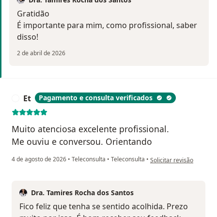
Gratidão
É importante para mim, como profissional, saber
disso!
2 de abril de 2026
Et
Pagamento e consulta verificados
E
Muito atenciosa excelente profissional.
Me ouviu e conversou. Orientando
na opinião do utilizador E
4 de agosto de 2026
•
Teleconsulta
•
Teleconsulta
•
Solicitar revisão
Dra. Tamires Rocha dos Santos
Fico feliz que tenha se sentido acolhida. Prezo