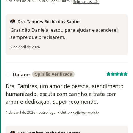
1 de abril de 2026
•
outro lugar
•
Outro
•
Solicitar revisão
Dra. Tamires Rocha dos Santos
Gratidão Daniela, estou para ajudar e atenderei
sempre que precisarem.
2 de abril de 2026
Daiane
Opinião Verificada
D
Dra. Tamires, um amor de pessoa, atendimento
humanizado, escuta com carinho e trata com
amor e dedicação. Super recomendo.
na opinião do utilizador Daiane
1 de abril de 2026
•
outro lugar
•
Outro
•
Solicitar revisão
Dra. Tamires Rocha dos Santos