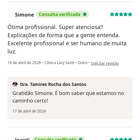
Simone
Consulta verificada
S
Ótima profissional. Super atenciosa!!
Explicações de forma que a gente entenda.
Excelente profissional e ser humano de muita
luz.
na opinião do utilizador Si
16 de abril de 2026
•
Clínica Lary Santi
•
Outro
•
Solicitar revisão
Dra. Tamires Rocha dos Santos
Gratidão Simone. É bom saber que estamos no
caminho certo!
17 de abril de 2026
Jocieli
Consulta verificada
J