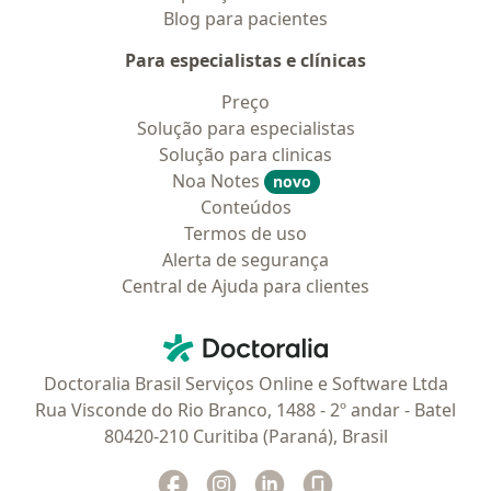
Blog para pacientes
Para especialistas e clínicas
Preço
Solução para especialistas
Solução para clinicas
Noa Notes
novo
Conteúdos
Termos de uso
Alerta de segurança
Central de Ajuda para clientes
Contato
Doctoralia - Homepage
Doctoralia Brasil Serviços Online e Software Ltda
Rua Visconde do Rio Branco, 1488 - 2º andar - Batel
80420-210 Curitiba (Paraná), Brasil
Facebook
abre num novo separador
Instagram
abre num novo separador
Linkedin
abre num novo separad
Glassdoor
abre num novo se