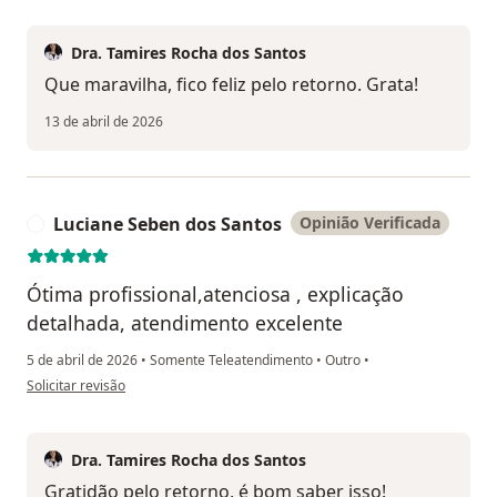
Dra. Tamires Rocha dos Santos
Que maravilha, fico feliz pelo retorno. Grata!
13 de abril de 2026
Luciane Seben dos Santos
Opinião Verificada
L
Ótima profissional,atenciosa , explicação
detalhada, atendimento excelente
5 de abril de 2026
•
Somente Teleatendimento
•
Outro
•
na opinião do utilizador Luciane Seben dos Santos
Solicitar revisão
Dra. Tamires Rocha dos Santos
Gratidão pelo retorno, é bom saber isso!