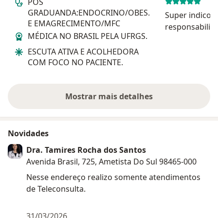
PÓS
GRADUANDA:ENDOCRINO/OBES.
Super indico !
E EMAGRECIMENTO/MFC
responsabilid
MÉDICA NO BRASIL PELA UFRGS.
ver é a melhor Parabéns pel
escolha você é excelente no ramo
ESCUTA ATIVA E ACOLHEDORA
Deus abençoe 
COM FOCO NO PACIENTE.
Mostrar mais detalhes
sobre a experiência
Novidades
Dra. Tamires Rocha dos Santos
Avenida Brasil, 725, Ametista Do Sul 98465-000
Nesse endereço realizo somente atendimentos
de Teleconsulta.
31/03/2026