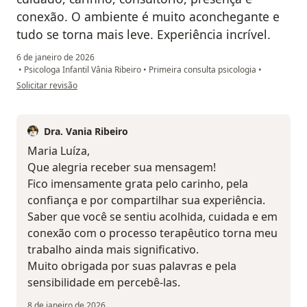
conexão. O ambiente é muito aconchegante e
tudo se torna mais leve. Experiência incrível.
6 de janeiro de 2026
•
Psicologa Infantil Vânia Ribeiro
•
Primeira consulta psicologia
•
na opinião do utilizador Maria Luíza Santos Magalhães
Solicitar revisão
Dra. Vania Ribeiro
Maria Luíza,
Que alegria receber sua mensagem!
Fico imensamente grata pelo carinho, pela
confiança e por compartilhar sua experiência.
Saber que você se sentiu acolhida, cuidada e em
conexão com o processo terapêutico torna meu
trabalho ainda mais significativo.
Muito obrigada por suas palavras e pela
sensibilidade em percebê-las.
8 de janeiro de 2026