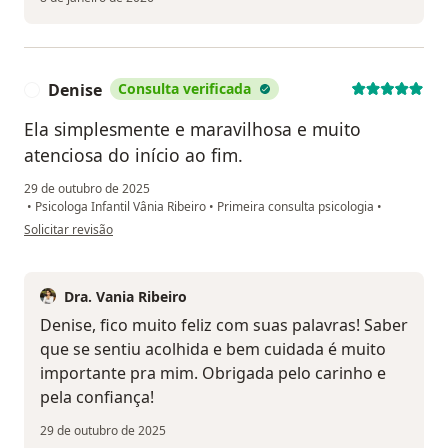
Denise
Consulta verificada
D
Ela simplesmente e maravilhosa e muito
atenciosa do início ao fim.
29 de outubro de 2025
•
Psicologa Infantil Vânia Ribeiro
•
Primeira consulta psicologia
•
na opinião do utilizador Denise
Solicitar revisão
Dra. Vania Ribeiro
Denise, fico muito feliz com suas palavras! Saber
que se sentiu acolhida e bem cuidada é muito
importante pra mim. Obrigada pelo carinho e
pela confiança!
29 de outubro de 2025