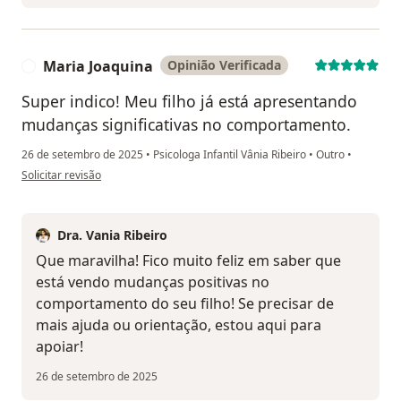
Maria Joaquina
Opinião Verificada
M
Super indico! Meu filho já está apresentando
mudanças significativas no comportamento.
26 de setembro de 2025
•
Psicologa Infantil Vânia Ribeiro
•
Outro
•
na opinião do utilizador Maria Joaquina
Solicitar revisão
Dra. Vania Ribeiro
Que maravilha! Fico muito feliz em saber que
está vendo mudanças positivas no
comportamento do seu filho! Se precisar de
mais ajuda ou orientação, estou aqui para
apoiar!
26 de setembro de 2025