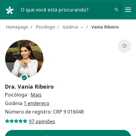
Men
O que você está procurando?
Homepage
Psicólogo
Goiânia
Vania Ribeiro
Mudar de cidade
Dra.
Vania Ribeiro
sobre as especializações
Psicóloga
·
Mais
Goiânia
1 endereço
Número de registro: CRP 9 016048
97 opiniões