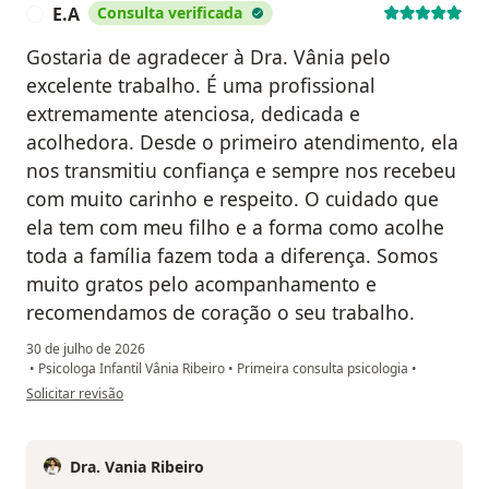
E.A
Consulta verificada
E
Gostaria de agradecer à Dra. Vânia pelo
excelente trabalho. É uma profissional
extremamente atenciosa, dedicada e
acolhedora. Desde o primeiro atendimento, ela
nos transmitiu confiança e sempre nos recebeu
com muito carinho e respeito. O cuidado que
ela tem com meu filho e a forma como acolhe
toda a família fazem toda a diferença. Somos
muito gratos pelo acompanhamento e
recomendamos de coração o seu trabalho.
30 de julho de 2026
•
Psicologa Infantil Vânia Ribeiro
•
Primeira consulta psicologia
•
na opinião do utilizador E.A
Solicitar revisão
Dra. Vania Ribeiro