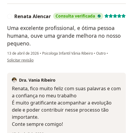
Renata Alencar
Consulta verificada
R
Uma excelente profissional, e ótima pessoa
humana, ouve uma grande melhora no nosso
pequeno.
13 de abril de 2026
•
Psicologa Infantil Vânia Ribeiro
•
Outro
•
na opinião do utilizador Renata Alencar
Solicitar revisão
Dra. Vania Ribeiro
Renata, fico muito feliz com suas palavras e com
a confiança no meu trabalho
É muito gratificante acompanhar a evolução
dele e poder contribuir nesse processo tão
importante.
Conte sempre comigo!