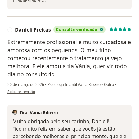
13 de abril de 2026
Danieli Freitas
Consulta verificada
D
Extremamente profissional e muito cuidadosa e
amorosa com os pequenos. O meu filho
começou recentemente o tratamento já vejo
melhora. E ele amou a tia Vânia, quer vir todo
dia no consultório
20 de março de 2026
•
Psicologa Infantil Vânia Ribeiro
•
Outro
•
na opinião do utilizador Danieli Freitas
Solicitar revisão
Dra. Vania Ribeiro
Muito obrigada pelo seu carinho, Danieli!
Fico muito feliz em saber que vocês já estão
percebendo melhoras e, principalmente, que ele