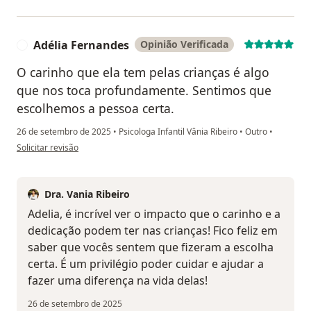
Adélia Fernandes
Opinião Verificada
A
O carinho que ela tem pelas crianças é algo
que nos toca profundamente. Sentimos que
escolhemos a pessoa certa.
26 de setembro de 2025
•
Psicologa Infantil Vânia Ribeiro
•
Outro
•
na opinião do utilizador Adélia Fernandes
Solicitar revisão
Dra. Vania Ribeiro
Adelia, é incrível ver o impacto que o carinho e a
dedicação podem ter nas crianças! Fico feliz em
saber que vocês sentem que fizeram a escolha
certa. É um privilégio poder cuidar e ajudar a
fazer uma diferença na vida delas!
26 de setembro de 2025