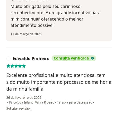
Muito obrigada pelo seu carinhoso
reconhecimento! É um grande incentivo para
mim continuar oferecendo o melhor
atendimento possível.
11 de março de 2026
Edivaldo Pinheiro
Consulta verificada
E
Excelente profissional e muito atenciosa, tem
sido muito importante no processo de melhoria
da minha família
26 de fevereiro de 2026
•
Psicologa Infantil Vânia Ribeiro
•
Terapia para depressão
•
na opinião do utilizador Edivaldo Pinheiro
Solicitar revisão