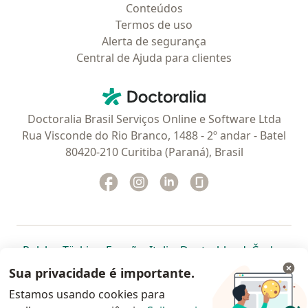
Conteúdos
Termos de uso
Alerta de segurança
Central de Ajuda para clientes
Contato
Doctoralia - Homepage
Doctoralia Brasil Serviços Online e Software Ltda
Rua Visconde do Rio Branco, 1488 - 2º andar - Batel
80420-210 Curitiba (Paraná), Brasil
Facebook
abre num novo separador
Instagram
abre num novo separador
Linkedin
abre num novo separad
Glassdoor
abre num novo se
abre num novo separador
abre num novo separador
abre num novo separador
abre num novo separado
abre num n
abre
Polska
,
Türkiye
,
España
,
Italia
,
Deutschland
,
Česko
,
abre num novo separador
abre num novo separador
abre num novo separador
abre num novo separa
abre num no
abre n
Portugal
,
México
,
Chile
,
Brasil
,
Argentina
,
Perú
,
Sua privacidade é importante.
abre num novo separad
Colombia
Estamos usando cookies para